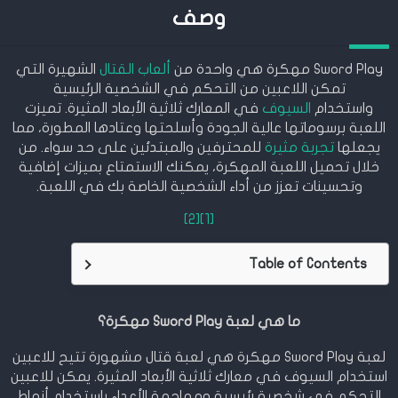
وصف
Sword Play مهكرة هي واحدة من
ألعاب القتال
الشهيرة التي
تمكن اللاعبين من التحكم في الشخصية الرئيسية
واستخدام
السيوف
في المعارك ثلاثية الأبعاد المثيرة. تميزت
اللعبة برسوماتها عالية الجودة وأسلحتها وعتادها المطورة، مما
يجعلها
تجربة مثيرة
للمحترفين والمبتدئين على حد سواء. من
خلال تحميل اللعبة المهكرة، يمكنك الاستمتاع بميزات إضافية
وتحسينات تعزز من أداء الشخصية الخاصة بك في اللعبة.
[2]
[1]
Table of Contents
ما هي لعبة Sword Play مهكرة؟
لعبة Sword Play مهكرة هي لعبة قتال مشهورة تتيح للاعبين
استخدام السيوف في معارك ثلاثية الأبعاد المثيرة. يمكن للاعبين
التحكم في شخصية رئيسية ومهاجمة الأعداء باستخدام أنماط