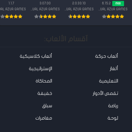
مهكرة 2025
2025 {اخر اصدار}
مهكرة 2025
مهكرة 2024
1.1.7
3.07.00
2.0.33.10
6.15.2
MOD
{اخر اصدار}
{اخر اصدار}
{اخر اصدار}
CASUAL AZUR GAMES
CASUAL AZUR GAMES
CASUAL AZUR GAMES
آقسام الألعاب:
ألعاب حركة
ألعاب كلاسيكية
ألغاز
الإستراتيجية
التعليمية
المحاكاة
تقمص الأدوار
خفيفة
رياضة
سباق
لوحة
مغامرات