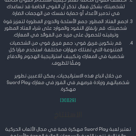
لشخصيتك بشكل فعال. تذكر أن القوى الخاصة قد تساعدك
في تدمير الأعداء أو حماية نفسك من الهجمات الضارة.
اجمع العتاد المطور: جمع الأسلحة والدروع المطورة لتعزيز قوة
شخصيتك. قم بإنفاق النقود والموارد على شراء العتاد المطور
وترقيته للحصول على مزيد من الفوائد في المعارك.
قم بتكوين فريق قوي: جمع فريق قوي من الشخصيات
المتنوعة التي تمتلك مهارات مختلفة. استخدم مزايا كل
شخصية في المعارك وتكييف استراتيجية الهجوم والدفاع
وفقًا للظروف.
من خلال اتباع هذه الاستراتيجيات، يمكن للاعبين تطوير
شخصياتهم وزيادة فرصهم في الفوز في معارك Sword Play
مهكرة.
[30]
[29]
الاستنتاج
تعتبر لعبة Sword Play مهكرة قمة في مجال الألعاب الحركية
والقتالية. تتميز اللعبة بالرسومات العالية الجودة والأسلحة