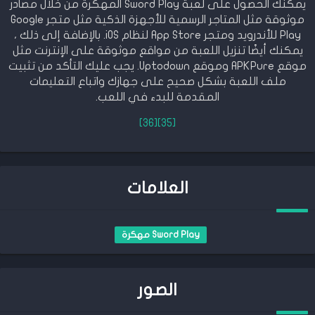
يمكنك الحصول على لعبة Sword Play المهكرة من خلال مصادر
موثوقة مثل المتاجر الرسمية للأجهزة الذكية مثل متجر Google
Play للأندرويد ومتجر App Store لنظام iOS. بالإضافة إلى ذلك ،
يمكنك أيضًا تنزيل اللعبة من مواقع موثوقة على الإنترنت مثل
موقع APKPure وموقع Uptodown. يجب عليك التأكد من تثبيت
ملف اللعبة بشكل صحيح على جهازك واتباع التعليمات
المقدمة للبدء في اللعب.
[36]
[35]
العلامات
Sword Play مهكرة
الصور