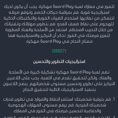
للفوز في معارك لعبة Sword Play مهكرة، يجب أن يكون لديك
استراتيجية قوية. قم بمراقبة حركات الخصم وتوقع ضرباته
لتتمكن من تفاديها. استخدم الضربات القوية والتكتيكات الذكية
للهجوم على نقاط ضعف العدو. قم بتطوير مهاراتك وتقنياتك
من خلال التدريب المنتظم. استفد من الأسلحة والعتاد المطورة
لتعزيز فرصتك في الفوز. تذكر أن التركيز والاستراتيجية هما
مفتاح النجاح في Sword Play مهكرة.
[28]
[27]
استراتيجيات التطوير والتحسين
تضم لعبة Sword Play مهكرة تشكيلة كبيرة من الأسلحة
والعتاد، ولكن لتحقيق تقدم في اللعبة، يجب على اللاعبين
التركيز على تطوير وتحسين مستوى شخصياتهم. ينصح اللاعبون
بتنفيذ الاستراتيجيات التالية لتحقيق النجاح:
قم بترقية شخصيتك: استثمر النقاط والموارد في تطوير قدرات
شخصيتك الفردية. قم برفع مستوى المهارات الهجومية
والدفاعية لتحسين فرصتك في الفوز في المعارك.
اكتشف القوى الخاصة: تعلم كيفية استخدام القوى الخاصة