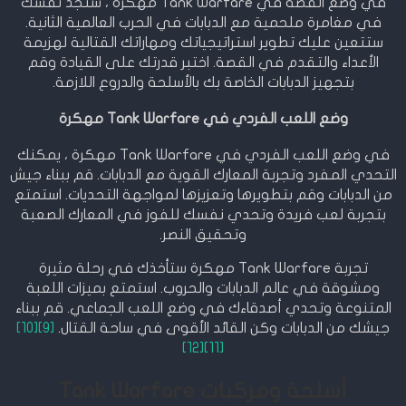
في وضع القصة في Tank Warfare مهكرة ، ستجد نفسك
في مغامرة ملحمية مع الدبابات في الحرب العالمية الثانية.
ستتعين عليك تطوير استراتيجياتك ومهاراتك القتالية لهزيمة
الأعداء والتقدم في القصة. اختبر قدرتك على القيادة وقم
بتجهيز الدبابات الخاصة بك بالأسلحة والدروع اللازمة.
وضع اللعب الفردي في Tank Warfare مهكرة
في وضع اللعب الفردي في Tank Warfare مهكرة ، يمكنك
التحدي المفرد وتجربة المعارك القوية مع الدبابات. قم ببناء جيش
من الدبابات وقم بتطويرها وتعزيزها لمواجهة التحديات. استمتع
بتجربة لعب فريدة وتحدي نفسك للفوز في المعارك الصعبة
وتحقيق النصر.
تجربة Tank Warfare مهكرة ستأخذك في رحلة مثيرة
ومشوقة في عالم الدبابات والحروب. استمتع بميزات اللعبة
المتنوعة وتحدي أصدقاءك في وضع اللعب الجماعي. قم ببناء
جيشك من الدبابات وكن القائد الأقوى في ساحة القتال.
[9]
[10]
[12]
[11]
أسلحة ومركبات Tank Warfare