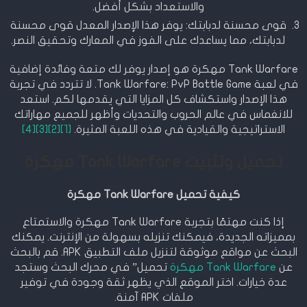
والاستعداد بشكل أفضل.
قوى محسنة لدبابتك: يوفر هذا الإصدار المعدل قوى محسنة
لدبابتك، مما يساعدك على الفوز في المعارك وتحقيق النصر.
Tank Warfare مهكرة هو إصدار يوفر لك متعة وفائدة إضافية
في لعبة Tank Warfare: PvP Battle Game. لا تتردد في تجربة
هذا الإصدار واستكشاف كل المزايا التي يقدمها لكم. استعد
للانغماس في عالم الحروب والتحديات وأظهر للجميع مهاراتك
الاستراتيجية والقيادية في هذه اللعبة المثيرة.
[1]
[2]
[3]
[4]
تحميل وتثبيت Tank Warfare مهكرة
كيفية تحميل Tank Warfare مهكرة
إذا كنت مهتمًا بتجربة Tank Warfare مهكرة والاستمتاع
بمميزاته الجديدة، فيمكنك تنزيله بسهولة من الإنترنت. يمكنك
البحث عن مواقع موثوقة لتنزيل ملف التطبيق APK. قم بالبحث
عن
Tank Warfare مهكرة
تحميل” في محرك البحث وستجد
عدة خيارات. اختر الموقع الذي يظهر ثقة وجودة في توفير
ملفات APK آمنة.