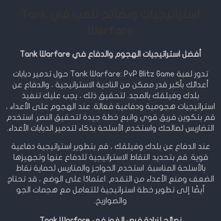
استراتيجيات ونصائح للعب في Tank
Warfare
أفضل استراتيجيات الهجوم والدفاع في Tank Warfare
تدور لعبة Tank Warfare: PvP Blitz Game حول تدمير دبابات
أعدائك بأكبر قدر ممكن من الناحية الاستراتيجية ، والدفاع عن
بلدك وفيلقك بالمجد. لتحقيق ذلك ، يجب عليك تنفيذ
استراتيجيات هجومية ودفاعية فعالة. عند الهجوم على الأعداء ،
قم بتكوين فريق قوي واتبع خطة جيدة لتحقيق النصر. استخدم
التضاريس لصالحك واستخدم الأسلحة بذكاء لتدمير الدبابات الأعداء.
عند الدفاع عن بلدك وفيلقك ، قم بتطوير استراتيجية دفاعية
قوية. قم بتحديد النقاط الاستراتيجية للدفاع عنها وتجهيزها
بالأسلحة المناسبة. استخدم الحواجز والمتاريس لحماية نقاط
الضعف ومنع الأعداء من التقدم. اعتمادًا على الوضع ، قد تحتاج
أيضًا إلى تطوير خطة استراتيجية للتعامل مع هجمات الجو
والصواريخ.
نصائح لزيادة فرص الفوز في Tank Warfare