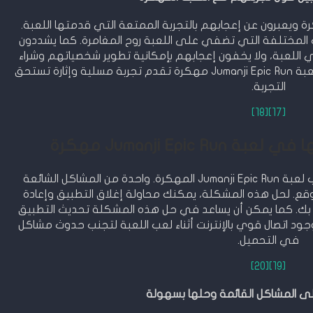
اعبون بلعبة Jumanji Epic Run مهكرة ويعبرون عن إعجابهم بالتجربة الممتعة التي قدمتها اللعبة.
المختلفة التي تضفي على اللعبة روح المغامرة. كما يشددون
اللعبة، ولا يخفون إعجابهم بإمكانية تطوير شخصياتهم وشراء
التحسينات لزيادة قدراتها. بشكل عام، يرون أن لعبة Jumanji Epic Run مهكرة تقدم تجربة مسلية وإثارة تستحق
التجربة.
[18]
[17]
Jumanji Epi مهكرة
ومع ذلك، قد تواجه بعض المشاكل أثناء لعب لعبة Jumanji Epic Run المهكرة. واحدة من المشاكل الشائعة
ع. لحل هذه المشكلة، يمكنك محاولة إغلاق التطبيق وإعادة
ص بك. كما يمكن أن يساعد في حل هذه المشكلة تحديث التطبيق
وجود اتصال قوي بالإنترنت أثناء لعب اللعبة لتجنب حدوث مشاكل
في التحميل.
[20]
[19]
ى المشاكل القائمة وحلها بسهولة