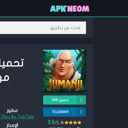
مهكرة 5
تحميل APK
مطور
TELEGRAM
 Play By TabTale
3.9
/5
الإصدار