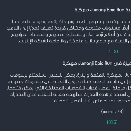
Jumanji E مهكرة
Jumanji Ep المهكرة بعدة مميزات مثيرة. توفر اللعبة رسومات رائعة وجودة عالية، مما
 أيضًا مستويات متنوعة ومشاكل فريدة تضيف تحديًا إلى اللاعب.
بالإضافة إلى ذلك، يتواجد في اللعبة شخصيات من أفلام Jumanji، وتستطيع فتحهم واستخدام قدراتهم
من اللعبة مع حجم بيانات منخفض ولا حاجة لشبكة الإنترنت.
[4]
[3]
Jumanji Ep مهكرة
تتميز تجربة اللعب في لعبة Jumanji Epic Run المهكرة بالمتعة والإثارة. يمكن للاعبين الاستمتاع برسومات
 إلى جاذبية اللعبة. كما تحتوي اللعبة على مستويات متنوعة
كل مرحلة. بفضل قدرات الشخصيات المختلفة التي يمكن فتحها،
أنهم جزء من عالم Jumanji وسيرى استخدام هذه القدرات كطريقة فعالة للتغلب على التحديات.
ر محدود يجبرك على شراء أفضل شخصية
(76 words)
[6]
[5]