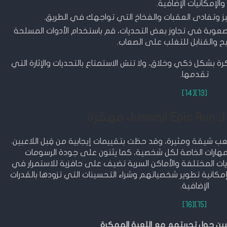
والإمكانيات الإضافية.
يز وتفادى العقبات والفخاخ التي تواجهك في الطريق.
 صعوبة في تجاوز بعض التحديات، قم باستخدام الأدوات المسلحة
ح والقنابل للتغلب على الصعاب.
ا في لعبة Jumanji Epic Run المهكرة بشكل ذكي وخلاق، ولا تنسَ الاستمتاع بالتحديات والإثارة التي
تقدمها.
[14]
[13]
مهكرة
Jumanj مهكرة تجربة لعب شيقة ومثيرة، وقد حظت بتقييمات إيجابية من قِبل اللاعبين.
مهارات الخاصة لكل شخصية، كما يثنون على جودة الرسومات
ديات المختلفة والأماكن السرية تضيف على حافزية للاستمرار في
ين بإمكانية تطوير شخصياتهم وشراء التحسينات التي تزودها بالقدرات
الإضافية.
[16]
[15]
عبين حول تجربتهم مع اللعبة المهكرة