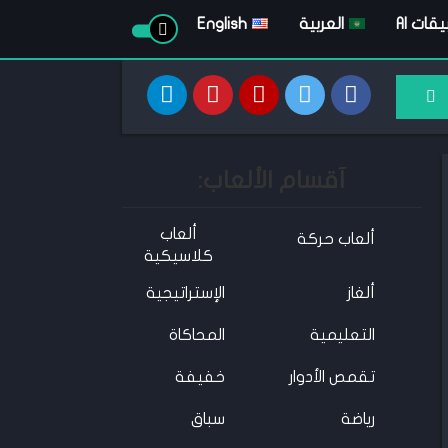
قات AI
العربية
English
آقسام الألعاب:
ألعاب
ألعاب حركة
كلاسيكية
ألغاز
الإستراتيجية
التعليمية
المحاكاة
تقمص الأدوار
خفيفة
رياضة
سباق