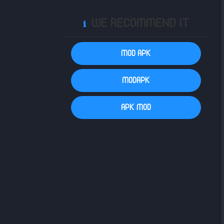
WE RECOMMEND IT
ℹ️
MOD APK
MODAPK
APK MOD