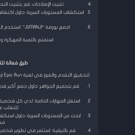
تثبيت الإصلاحات: قم بتثبيت الت
استكشاف المستويات السرية: حاول اكتشاف 
اجمع بورصة “JUMANJI”: استخدم البورصة لفتح المحتوى إضافي وتعزيز تجربتك في اللعبة.
استمتع باللعبة المهكرة وا
طرق فعالة للت
لتحقيق التقدم والفوز في لعبة Jumanji Epic Run المهكرة، هنا بعض الطرق الفعالة التي يمكن أن تساعدك:
قم بتجميع الجواهر: حاول جمع أكبر 
استغل المهارات الخاصة: لدي كل شخصية
للتغلب ع
ابحث عن المستويات السرية: حاول استكش
مفا
قم بالترقية: استثمر في تطوير شخصيت