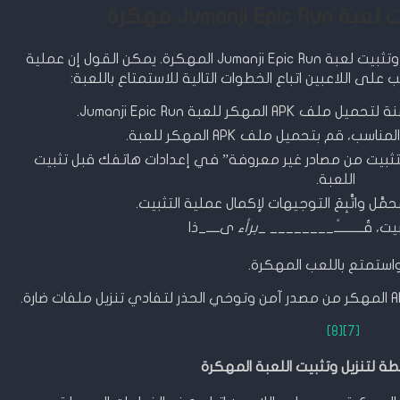
Jumanji Epic مهكرة
في هذا القسم، سنركز على كيفية تحميل وتثبيت لعبة Jumanji Epic Run المهكرة. يمكن القول إن عملية
لى اللاعبين اتباع الخطوات التالية للاستمتاع باللعبة:
كر للعبة Jumanji Epic Run.
 قم بتحميل ملف APK المهكر للعبة.
لتثبيت من مصادر غير معروفة” في إعدادات هاتفك قبل تثبيت
اللعبة.
 قُـــــــــــ
ً________ _برأء
ىـــــ_ذا
استمتع باللعب المهكرة.
[8]
[7]
ة لتنزيل وتثبيت اللعبة المهكرة