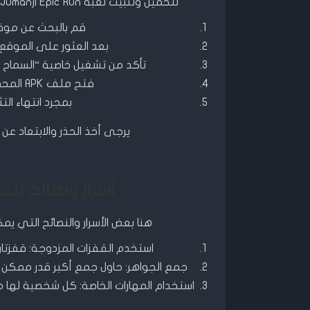
لتحميل وتثبيت لعبة Jumanji Epic Run المهكرة، يجب على اللاعبين اتباع هذه الخطوات البسيطة:
قم بالبحث عن موقع آمن لت
بعد العثور على الموقع المناسب،
تأكد من تشغيل خاصية “السماح 
فتح ملف APK المحمَّل واتَّبِع التوجيهات لإكمال عملية التثبيت.
بمجرد انتهاء التث
يرجى أخذ الحذر والابتعاد عن
أسرار ونصائح للعبة Jumanji Epic Run ال
هنا بعض الأسرار والنصائح التي يمكن أن تساعدك 
استخدم القفزات المزدوجة: قفزتان
جمع الجواهر: حاول جمع أكبر قدر ممكن
استخدام المهارات الخاصة: كل شخصية لها 