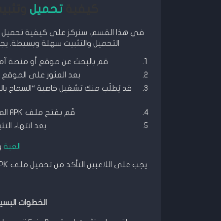
كيفية
تحميل
وتثبيت لعبة  Run
التحميل والتثبيت سهلة وبسيطة. يجب ع
قم بالبحث عن موقع أو منصة آمنة لتحميل ملف APK المه
بعد العثور على الموقع المناسب،
قد يُطلَب منك تشغيل خاصية “السماح با
قُم بفتح ملف APK المحمَّل واتَّبِعَ التوجيهات لإكمال عملية التثبيت.
بعد انتهاء التثبيت،
العبة
و
يجب على اللاعبين التأكد من تحميل ملف APK المهكر من مصدر آمن وتوخي الحذر لتفادي تنزيل ملفات ضارة.
الخطوات البسيط