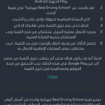
Play لأجهزة Android.
قم بالبحث عن “Real Driving School مهكرة” في شريط
البحث.
اختر النسخة المناسبة لجهازك وانقر على زر التثبيت.
انتظر حتى يتم تنزيل اللعبة على هاتفك الذكي.
بمجرد اكتمال عملية التنزيل، ستتمكن من فتح اللعبة وبدء
الاستمتاع بتجربة القيادة المثيرة.
يُفضل التأكد من وجود اتصال بالإنترنت قبل بدء اللعبة، حيث
ستتطلب بعض العمليات الإضافية الاتصال به.
لاحظ أنه قد يكون هناك متجر آخر يتطلب تنزيل اللعبة من مصدر
آخر غير Google Play. في هذه الحالة، يجب التحقق من صحة
الموقع ومصداقيته قبل تنزيل اللعبة.
[10]
[9]
تقييم لعبة Real Driving School مهكرة
تعتبر لعبة Real Driving School مهكرة واحدة من أفضل ألعاب
المحاكاة لتجربة القيادة الواقعية على الهواتف الذكية. تتميز