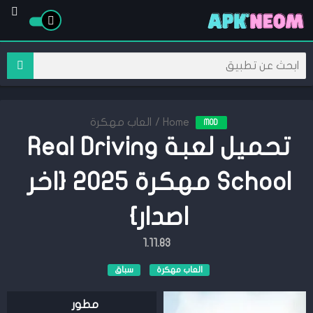
Home
/
العاب مهكرة
MOD
تحميل لعبة Real Driving
School مهكرة 2025 {اخر
اصدار}
1.11.83
العاب مهكرة
سباق
مطور