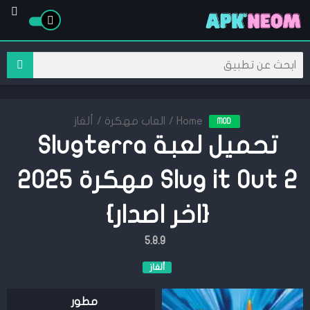
Home
/
العاب مهكرة
/
ألغاز
MOD
تحميل لعبة Slugterra
Slug it Out 2 مهكرة 2025
{اخر اصدار}
5.8.9
ألغاز
مطور