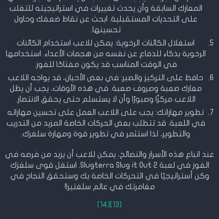
المعارك السابقة وأن يحدث تغييرات في استراتيجيته للتغلب
على التحديات المستقبلية. ابحث عن نقاط ضعفك وحاول
تحسينها.
استغلال الكائنات الرخوية: يمكن للاعب استخدام الكائنات
الرخوية بذكاء للدفاع عن نفسه من هجمات الأعداء. استخدامها
في الوقت المناسب قد يكون مفتاحًا للفوز.
حافظ على التركيز والصبر: في بعض الأحيان، قد يواجه اللاعب
معارك صعبة وصروف صعبة. في هذه الأوقات، يجب أن يظل
اللاعب مركزًا وصبورًا وأن لا يستسلم حتى يحقق الانتصار.
تطوير مهاراتك: يجب على اللاعب العمل على تحسين مهاراته
في اللعبة. قد تتطلب بعض الحركات الخاصة المزيد من التدريب
والتطوير، لذا استثمر في تطوير قوة ومهارة سلغزك.
عند اتباع هذه الأسرار والنصائح، يمكن للاعب أن يزيد من فرصه في
الفوز في لعبة Slugterra Slug it Out 2. استغل قوى سلغزك
وكن أستراتيجيًا في التحركات الخاصة بك وستحقق النجاح في
مغامرتك في عالم سلغتيرا!
[14]
[13]