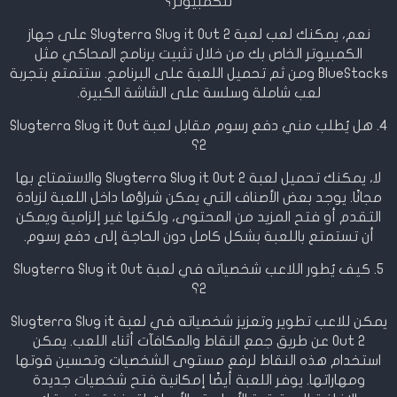
للكمبيوتر؟
نعم، يمكنك لعب لعبة Slugterra Slug it Out 2 على جهاز
الكمبيوتر الخاص بك من خلال تثبيت برنامج المحاكي مثل
BlueStacks ومن ثم تحميل اللعبة على البرنامج. ستتمتع بتجربة
لعب شاملة وسلسة على الشاشة الكبيرة.
4. هل يُطلب مني دفع رسوم مقابل لعبة Slugterra Slug it Out
2؟
لا، يمكنك تحميل لعبة Slugterra Slug it Out 2 والاستمتاع بها
مجانًا. يوجد بعض الأصناف التي يمكن شراؤها داخل اللعبة لزيادة
التقدم أو فتح المزيد من المحتوى، ولكنها غير إلزامية ويمكن
أن تستمتع باللعبة بشكل كامل دون الحاجة إلى دفع رسوم.
5. كيف يُطور اللاعب شخصياته في لعبة Slugterra Slug it Out
2؟
يمكن للاعب تطوير وتعزيز شخصياته في لعبة Slugterra Slug it
Out 2 عن طريق جمع النقاط والمكافآت أثناء اللعب. يمكن
استخدام هذه النقاط لرفع مستوى الشخصيات وتحسين قوتها
ومهاراتها. يوفر اللعبة أيضًا إمكانية فتح شخصيات جديدة