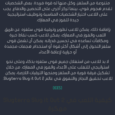
متنوعة من السلغز، وكل منها له قوة فريدة. بعض الشخصيات
تقدم هجوم قوي، بينما تركز أخرى على التحصين والدفاع. يجب
على اللاعب اختيار الشخصيات المناسبة وتوظيف استراتيجية
جيدة للفوز في المعارك.
بإضافة ذلك، يمكن للاعب تطوير وترقية قوى سلغزه. عن طريق
اللعب والفوز في المعارك، يمكن للاعب كسب نقاط خبرة
ومكافآت تساعده في تحسين قدراته. يمكن أن تشمل قوى
سلغز التحول إلى أشكال أكثر قوة أو استخدام هجمات مجمدة
أو حرارية لإعاقة الأعداء.
لا بد للاعب من استغلال جميع قوى سلغزه بذكاء وعلى نحو
استراتيجي للتغلب على الأعداء والفوز في المعارك. من خلال
تشكيل فرقة قوية من السلغز ومنحها الترقيات اللازمة، يمكن
للاعب تحقيق النجاح والتفوق في عالم Slugterra Slug it Out 2.
[6]
[5]
كيفية اللعب في Slugterra Slug it Out 2
مهكرة