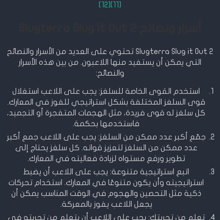
[12]
[11]
أسرار ونصائح Slugterra Slug it Out 2
Slugterra Slug it Out 2 تحتوي على العديد من الأسرار والنصائح
التي يمكن أن يستفيد منها اللاعبون. من بين هذه الأسرار
والنصائح:
استخدم القوى الخاصة للسلغز: يجب على اللاعب استغلال
قوى السلغز المختلفة بشكل استراتيجي للفوز في المعارك.
كل سلغز له قوى فريدة، مثل الهجمات المتفجرة أو التجميد،
فاستخدمها بحكمة.
جمّع أكبر عدد ممكن من السلغز: يجب على اللاعب جمع أكبر
عدد ممكن من السلغز لتعزيز قواته. كل سلغز يحتاج إلى
تطوير ورفع مستواه لزيادة فعاليته في المعارك.
اتبع استراتيجية متنوعة: يجب على اللاعب أن يضبط
استراتيجيته وأن يكون متنوعًا في المعارك. استخدام تحركات
ذكية مثل التحصين والهجوم في الوقت المناسب يمكن أن
يجعل اللاعب يفوز بالمعركة.
تعلم من تجربتك: يجب على اللاعب أن يتعلم من تجربته في