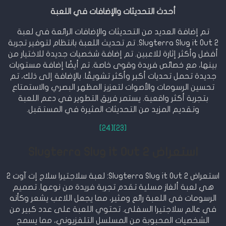
أحدث التحديثات والإضافات في اللعبة
تم إضافة العديد من التحديثات والإضافات الرائعة في لعبة
Slugterra Slug it Out 2. تم تحديث اللعبة بانتظام لتوفير تجربة
أفضل وأكثر إثارة للاعبين. تم إضافة شخصيات جديدة للاختيار من
بينها، مع خصائص فريدة وقوى خاصة. تم أيضًا إضافة مستويات
جديدة تحمل تحديات أكبر وأكثر تشويقًا. بالإضافة إلى ذلك، تم
تحسين الرسومات والأصوات لتعزيز المظهر البصري والاستمتاع
بتجربة أكثر واقعية. يستمر فريق التطوير في دعم اللعبة
وتقديم المزيد من التحديثات المثيرة في المستقبل.
[24]
[23]
استعراض Slugterra Slug it Out 2
استعراض Slugterra Slug it Out 2: لعبة سلاجتيرا سلاج إت آوت 2
هي لعبة ألغاز مسلية تقدم تجربة فريدة من نوعها. تصميم
الرسومات في اللعبة رائع ومثير، مما يجعل اللاعب يشعر وكأنه
في عالم سلاجتيرا السفلى. تحتوي اللعبة على عدد كبير من
الشخصيات المحبوبة من المسلسل التلفزيوني، مما يسمح