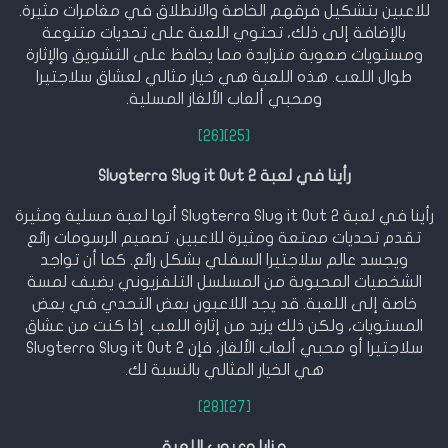
للاعبين بتشكيل فرقهم الخاصة والانطلاق في مغامرات مثيرة.
بالإضافة إلى ذلك، تحتوي اللعبة على تحديات متنوعة
ومستويات صعوبة متزايدة مما يحافظ على التشويق والإثارة
طوال اللعب. هذه اللعبة هي خيار مثالي لعشاق سلاجتيرا
ومحبي ألعاب الألغاز المسلية.
[26]
[25]
رأينا في لعبة Slugterra Slug it Out 2
رأينا في لعبة Slugterra Slug it Out 2 أنها لعبة مسلية ومثيرة
تقدم تحديات ممتعة ومثيرة للاعبين. تصميم الرسومات رائع
ويجسد عالم سلاجتيرا السفلي بشكل رائع. كما أن تواجد
الشخصيات المحبوبة من المسلسل التلفزيوني يضيف لمسة
خاصة إلى اللعبة. قد يجد اللاعبون بعض التحدي في بعض
المستويات، ولكن ذلك يزيد من إثارة اللعب. إذا كنت من عشاق
سلاجتيرا أو محبي ألعاب الألغاز، فإن Slugterra Slug it Out 2
هي الخيار المثالي بالنسبة لك.
[28]
[27]
مزايا وعيوب اللعبة