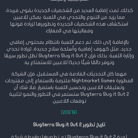
كذلك، تمت إضافة العديد من الشخصيات الجديدة بقوى فريدة،
مما يزيد من التنوع والتحدي في اللعبة. يمكن للاعبين
استكشاف هذه الشخصيات الجديدة وتطويرها لزيادة قوتها
وفعاليتها في المعارك.
بالإضافة إلى ذلك، تم دعم اللعبة بانتظام بمحتوى إضافي
جديد، مثل كهوف إضافية وأسلحة سلاج جديدة، لزيادة تحدي
وإثارة اللعبة. بذلك فإن Slugterra Slug it Out 2 تظل تطور سريعًا
وتوفر دائمًا شيئًا جديدًا للاعبين للاستمتاع به.
مهما كان التحديثات القادمة في المستقبل، فإن الشركة
المطورة Nightmarket Games ملتزمة بالاستماع إلى مقترحات
وتعليقات اللاعبين وتحسين اللعبة باستمرار. فلا شك أن
Slugterra Slug it Out 2 ستستمر في التطور والنمو لتلبية
توقعات اللاعبين.
[20]
[19]
تاريخ تطوير Slugterra Slug it Out 2
لعبة Slugterra Slug it Out 2 تم تطويرها بواسطة شركة