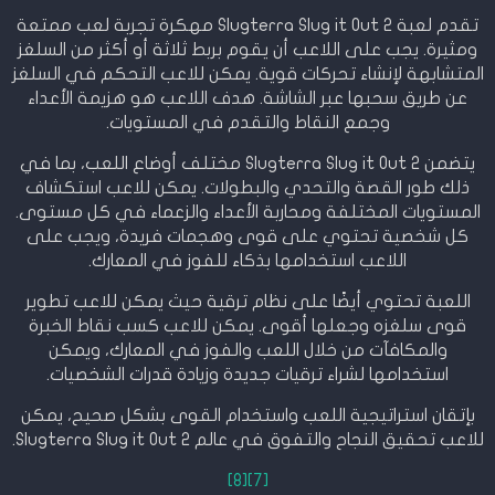
تقدم لعبة Slugterra Slug it Out 2 مهكرة تجربة لعب ممتعة
ومثيرة. يجب على اللاعب أن يقوم بربط ثلاثة أو أكثر من السلغز
المتشابهة لإنشاء تحركات قوية. يمكن للاعب التحكم في السلغز
عن طريق سحبها عبر الشاشة. هدف اللاعب هو هزيمة الأعداء
وجمع النقاط والتقدم في المستويات.
يتضمن Slugterra Slug it Out 2 مختلف أوضاع اللعب، بما في
ذلك طور القصة والتحدي والبطولات. يمكن للاعب استكشاف
المستويات المختلفة ومحاربة الأعداء والزعماء في كل مستوى.
كل شخصية تحتوي على قوى وهجمات فريدة، ويجب على
اللاعب استخدامها بذكاء للفوز في المعارك.
اللعبة تحتوي أيضًا على نظام ترقية حيث يمكن للاعب تطوير
قوى سلغزه وجعلها أقوى. يمكن للاعب كسب نقاط الخبرة
والمكافآت من خلال اللعب والفوز في المعارك، ويمكن
استخدامها لشراء ترقيات جديدة وزيادة قدرات الشخصيات.
بإتقان استراتيجية اللعب واستخدام القوى بشكل صحيح، يمكن
للاعب تحقيق النجاح والتفوق في عالم Slugterra Slug it Out 2.
[8]
[7]