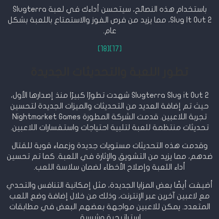
باستخدام هذه النصائح، سيتحسن أداءك في لعبة Slugterra
Slug It Out 2، مما يزيد من فرص الفوز والاستمتاع باللعبة بشكل
عام.
[18]
[17]
تطور اللعبة والتحديثات الجديدة
Slugterra Slug it Out 2 شهدت تطورًا كبيرًا منذ إصدارها الأول،
حيث تم إضافة العديد من التحديثات والميزات الجديدة لتحسين
تجربة اللاعبين. قدمت الشركة المطورة Nightmarket Games
تحديثات منتظمة للعبة لتلبية احتياجات واستفسارات اللاعبين.
وقدمت هذه التحديثات مستويات جديدة وزعماء قوية للقتال
ضدهم، مما يزيد من التشويق والإثارة في اللعبة. كما تم تحسين
أداء اللعبة وإصلاح الأخطاء لضمان سلاسة اللعب.
أضيفت أيضًا بعض المزايا الجديدة، مثل إمكانية التنافس والتحدي
مع لاعبين آخرين عبر الإنترنت، وذلك من خلال إضافة وضع اللعب
المتعدد. يمكن للاعبين مواجهة بعضهم البعض في مطابقات
استراتيجية وشرسة.