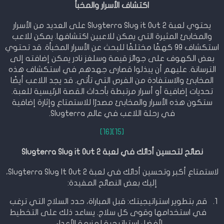
اكتشاف الأسرار والمخبأ
يحتوي لعبة Slugterra Slug it Out 2 على العديد من الأسرار
والمخابئ المثيرة التي يمكن للاعبين اكتشافها. يمكن للاعب
استكشاف 99 كهفًا مختلفًا للبحث عن الأسرار المخبأة. قد تحتوي
بعض الكهوف على جوائز قيمة وسلغز نادر يمكن إضافته إلى
الترسانة. عليهم أن يبذلوا قصارى جهدهم في استكشاف هذه
المخابئ والاستفادة من الفرص التي تأتي. قد يجد اللاعب أيضًا
تحديات إضافية أو أسرار مرتبطة بأحداث القصة الرئيسية للعبة.
ستكون هذه الأسرار والمخابئ مصدرًا للاستمتاع وإثارة إضافية
في رحلة اللاعب في عالم Slugterra.
[16]
[15]
نصائح لتحسين أدائك في لعبة Slugterra Slug it Out 2
لاستمتاع أكبر وتحسين أدائك في لعبة Slugterra Slug It Out 2،
إليك بعض النصائح المفيدة:
قم بتطوير استراتيجيتك: قبل المباراة، حدد السلاج التي ترغب
في استخدامها وقوى كل سلاج. يساعد ذلك على التخطيط
لأفضل استراتيجية لهزيمة الأعداء.