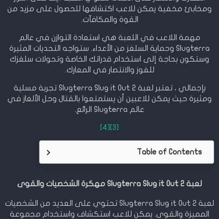
ومخابئ مخفية يمكن للاعب اكتشافها للحصول على مزيد من
القوة والمكافآت.
مهمة اللاعب في اللعبة هي استعادة التوازن في عالم
Slugterra وحماية السلغز من الأعداء. ستواجه التحديات المثيرة
وستكون بحاجة إلى استخدام قدراتك الخاصة وتحولات سلغزك
للفوز والانتصار في المعارك.
بإجمالي ، تعتبر لعبة Slugterra Slug it Out 2 تجربة مسلية
ومثيرة حيث يمكن للاعبين أن يستمتعوا بالقتال وحل الألغاز في
عالم Slugterra الرائع.
[4]
[3]
Table of Contents
لعبة Slugterra Slug it Out 2 مهكرة الشخصيات والقوى
لعبة Slugterra Slug it Out 2 تحتوي على العديد من الشخصيات
المميزة والقوى. يمكن للاعب استكشاف واستخدام مجموعة