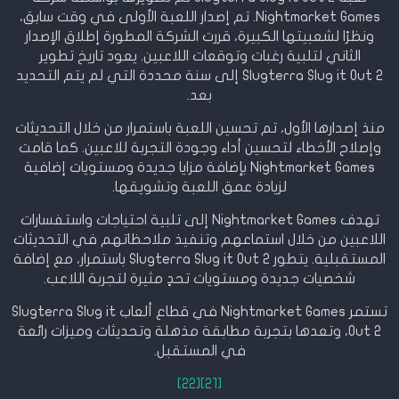
Nightmarket Games. تم إصدار اللعبة الأولى في وقت سابق،
ونظرًا لشعبيتها الكبيرة، قررت الشركة المطورة إطلاق الإصدار
الثاني لتلبية رغبات وتوقعات اللاعبين. يعود تاريخ تطوير
Slugterra Slug it Out 2 إلى سنة محددة التي لم يتم التحديد
بعد.
منذ إصدارها الأول، تم تحسين اللعبة باستمرار من خلال التحديثات
وإصلاح الأخطاء لتحسين أداء وجودة التجربة للاعبين. كما قامت
Nightmarket Games بإضافة مزايا جديدة ومستويات إضافية
لزيادة عمق اللعبة وتشويقها.
تهدف Nightmarket Games إلى تلبية احتياجات واستفسارات
اللاعبين من خلال استماعهم وتنفيذ ملاحظاتهم في التحديثات
المستقبلية. يتطور Slugterra Slug it Out 2 باستمرار، مع إضافة
شخصيات جديدة ومستويات تحدٍ مثيرة لتجربة اللاعب.
تستمر Nightmarket Games في قطاع ألعاب Slugterra Slug it
Out 2، وتعدها بتجربة مطابقة مذهلة وتحديثات وميزات رائعة
في المستقبل.
[22]
[21]