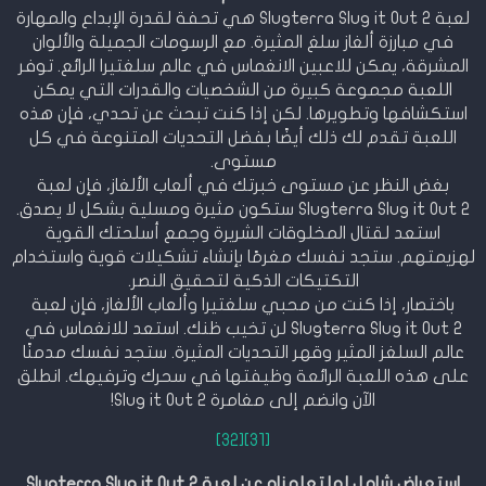
لعبة Slugterra Slug it Out 2 هي تحفة لقدرة الإبداع والمهارة
في مبارزة ألغاز سلغ المثيرة. مع الرسومات الجميلة والألوان
المشرقة، يمكن للاعبين الانغماس في عالم سلغتيرا الرائع. توفر
اللعبة مجموعة كبيرة من الشخصيات والقدرات التي يمكن
استكشافها وتطويرها. لكن إذا كنت تبحث عن تحدي، فإن هذه
اللعبة تقدم لك ذلك أيضًا بفضل التحديات المتنوعة في كل
مستوى.
بغض النظر عن مستوى خبرتك في ألعاب الألغاز، فإن لعبة
Slugterra Slug it Out 2 ستكون مثيرة ومسلية بشكل لا يصدق.
استعد لقتال المخلوقات الشريرة وجمع أسلحتك القوية
لهزيمتهم. ستجد نفسك مغرمًا بإنشاء تشكيلات قوية واستخدام
التكتيكات الذكية لتحقيق النصر.
باختصار، إذا كنت من محبي سلغتيرا وألعاب الألغاز، فإن لعبة
Slugterra Slug it Out 2 لن تخيب ظنك. استعد للانغماس في
عالم السلغز المثير وقهر التحديات المثيرة. ستجد نفسك مدمنًا
على هذه اللعبة الرائعة وظيفتها في سحرك وترفيهك. انطلق
الآن وانضم إلى مغامرة Slug it Out 2!
[32]
[31]
استعراض شامل لما تعلمناه عن لعبة Slugterra Slug it Out 2