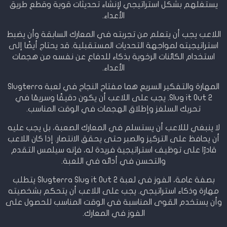
يستغلهم بشكل استراتيجي لإنشاء تحديثات قوية وقطع طريق
الأعداء.
اللاعب يجب أن يتعلم من تجربته في المعارك السابقة وأن يضبط
استراتيجيته لمواجهة التحديات المستقبلية. قد يحتاج أيضًا إلى
استخدام الكائنات الرخوية بذكاء للدفاع عن نفسه من هجمات
الأعداء.
المهارة والتفكير السريع هما مفتاح النجاح في لعبة Slugterra
Slug it Out 2. يجب على اللاعب أن يكون دقيقًا وسريعًا في
تحريك السلغز وإطلاق الهجمات في الوقت المناسب.
لا ينبغي لللاعب أن يستسلم في المعارك الصعبة، بل يجب عليه
أن يحافظ على التركيز والصبر حتى يحقق الانتصار. إذا كان اللاعب
قادرًا على توظيف استراتيجية فريدة له، فإنه سيلمس التقدم
والتحسن في أدائه في اللعبة.
بصفة عامة، الفوز في لعبة Slugterra Slug it Out 2 يتطلب
مهارة وذكاء استراتيجي. يجب على اللاعب أن يتحكم بشخصيته
وأن يستخدم القوى المناسبة في الوقت المناسب للحصول على
الفوز في المعارك.