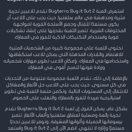
استعرض العبة Slugterra Slug it Out 2 تقدم للاعبين تجربة
مثيرة ومدهشة في عالم سلغتيرا. حيث يجب على اللاعب أن
يكون مستعدًا للقتال وجمع الأسلحة القوية لمواجهة
المخلوقات الشريرة. تتميز اللعبة بقدرتها على إنشاء تشكيلات
قوية واستخدام التكتيكات الذكية للفوز في المعارك.
تحتوي اللعبة على مجموعة كبيرة من الشخصيات المثيرة
للاهتمام والقدرات المذهلة التي يمكن للاعب استكشافها
واستخدامها في المعارك. بإمكان اللاعب تطوير مهارات شخصياته
وزيادة قوتها لتصبح أقوى في المعارك.
بالإضافة إلى ذلك، تقدم اللعبة مجموعة متنوعة من التحديات
في كل مستوى، حيث يجب على اللاعب حل الألغاز والمشاكل
للانتقال إلى المستويات التالية. وتكمن متعة اللعبة في تطوير
استراتيجية فريدة للفوز بالمعارك والتغلب على الخصوم.
بشكل عام، يمكن القول إن لعبة Slugterra Slug it Out 2 تقدم
تجربة رائعة ومسلية لعشاق سلغتيرا وألعاب الألغاز. تتميز
برسوماتها الجميلة وألوانها المشرقة، وتوفر للاعبين تحديًا
مستمرًا وإثارة لا تنتهي. انضم الآن إلى Slug it Out 2 واستعد