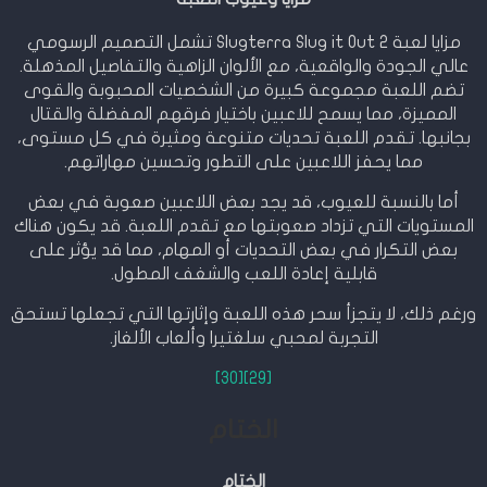
مزايا لعبة Slugterra Slug it Out 2 تشمل التصميم الرسومي
عالي الجودة والواقعية، مع الألوان الزاهية والتفاصيل المذهلة.
تضم اللعبة مجموعة كبيرة من الشخصيات المحبوبة والقوى
المميزة، مما يسمح للاعبين باختيار فرقهم المفضلة والقتال
بجانبها. تقدم اللعبة تحديات متنوعة ومثيرة في كل مستوى،
مما يحفز اللاعبين على التطور وتحسين مهاراتهم.
أما بالنسبة للعيوب، قد يجد بعض اللاعبين صعوبة في بعض
المستويات التي تزداد صعوبتها مع تقدم اللعبة. قد يكون هناك
بعض التكرار في بعض التحديات أو المهام، مما قد يؤثر على
قابلية إعادة اللعب والشغف المطول.
ورغم ذلك، لا يتجزأ سحر هذه اللعبة وإثارتها التي تجعلها تستحق
التجربة لمحبي سلغتيرا وألعاب الألغاز.
[30]
[29]
الختام
الختام