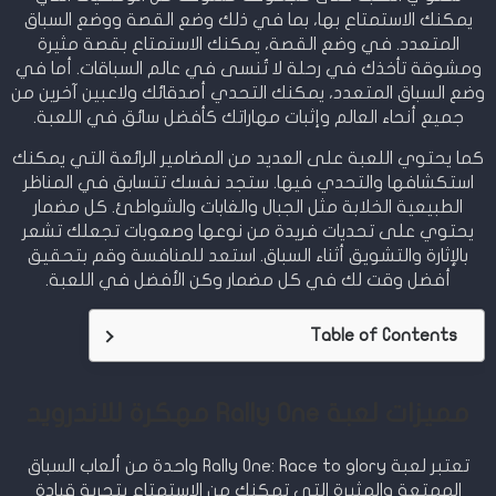
يمكنك الاستمتاع بها، بما في ذلك وضع القصة ووضع السباق
المتعدد. في وضع القصة، يمكنك الاستمتاع بقصة مثيرة
ومشوقة تأخذك في رحلة لا تُنسى في عالم السباقات. أما في
وضع السباق المتعدد، يمكنك التحدي أصدقائك ولاعبين آخرين من
جميع أنحاء العالم وإثبات مهاراتك كأفضل سائق في اللعبة.
كما يحتوي اللعبة على العديد من المضامير الرائعة التي يمكنك
استكشافها والتحدي فيها. ستجد نفسك تتسابق في المناظر
الطبيعية الخلابة مثل الجبال والغابات والشواطئ. كل مضمار
يحتوي على تحديات فريدة من نوعها وصعوبات تجعلك تشعر
بالإثارة والتشويق أثناء السباق. استعد للمنافسة وقم بتحقيق
أفضل وقت لك في كل مضمار وكن الأفضل في اللعبة.
Table of Contents
مميزات لعبة Rally One مهكرة للاندرويد
تعتبر لعبة Rally One: Race to glory واحدة من ألعاب السباق
الممتعة والمثيرة التي تمكنك من الاستمتاع بتجربة قيادة