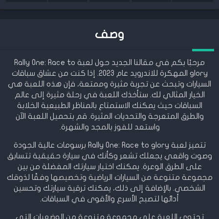
وصف
مرحبًا بكم في مقالنا الجديد حول لعبة Rally One: Race to
glory المهكرة للاندرويد عام 2023. إذا كنت من عشاق سباقات
السيارات وتبحث عن تجربة مثيرة وممتعة، فإن هذه اللعبة هي
الخيار المثالي لك. ستأخذك اللعبة في رحلة مثيرة إلى عالم
السباقات حيث يمكنك الاستمتاع بالمناظر الطبيعية الخلابة
والطرق المتعرجة والتحديات المثيرة. قم بتحميل اللعبة الآن
واستعد للفوز بالمجد والشهرة.
تتميز لعبة Rally One: Race to glory برسومات عالية الجودة
وصوت واقعي يجعلك تشعر وكأنك في سيارة حقيقية تتسابق
على الطرق الوعرة. يمكنك اختيار سيارتك المفضلة من بين
مجموعة متنوعة من السيارات الرياضية وتخصيصها وفقًا لذوقك
الشخصي. بالإضافة إلى ذلك، يمكنك ترقية سيارتك وتحسين
أدائها لتصبح الأسرع والأقوى في السباقات.
تحتوي اللعبة على مجموعة متنوعة من الوضعيات التي