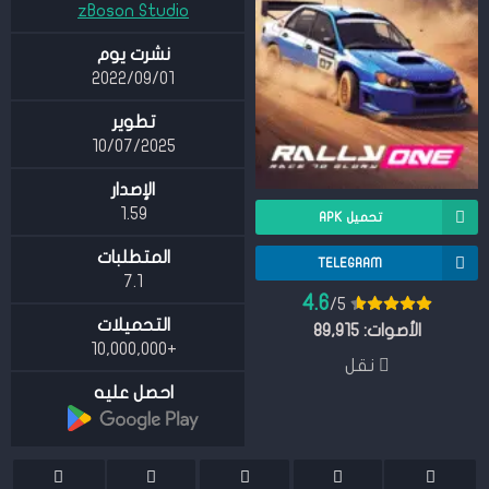
zBoson Studio
نشرت يوم
01‏/09‏/2022
تطوير
10/07/2025
الإصدار
1.59
تحميل APK
المتطلبات
TELEGRAM
7.1
4.6
/5
التحميلات
الأصوات:
89,915
+10,000,000
نقل
احصل عليه