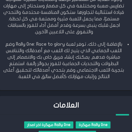
تضاريس صعبة ومختلفة في كل مضمار وستحتاج إلى مهارات
قيادة استثنائية لتجاوزها. ستكون المنافسة محتدمة والتحدي
مستمرًا، مما يجعل اللعبة مثيرة وممتعة في كل لحظة.
اجعل قلبك ينبض بسرعة وقدم أفضل أداء للفوز بالسباقات
والتفوق على اللاعبين الآخرين.
بالإضافة إلى ذلك، توفر لعبة Rally One: Race to glory وضع
اللعب الجماعي الذي يتيح لك اللعب مع أصدقائك والتنافس
مباشرة ضدهم. يمكنك إنشاء فريق خاص بك والانضمام إلى
البطولات والتحديات الجماعية للفوز بجوائز رائعة. استمتع
بتجربة اللعب الاجتماعي وقم بتحدي أصدقائك لتحقيق أعلى
النتائج وإثبات مهاراتك كأفضل سائق في اللعبة.
العلامات
Rally One مهكرة
Rally One مهكرة اخر اصدار