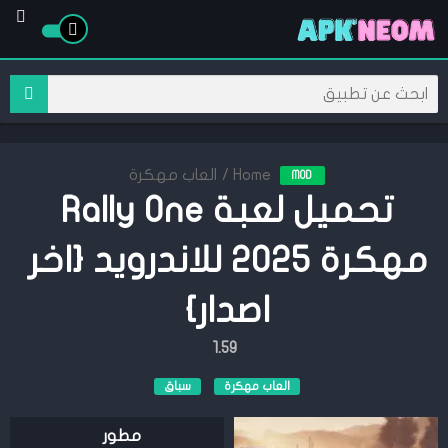
Home
/
العاب مهكرة
MOD
تحميل لعبة Rally One
مهكرة 2025 للاندرويد {اخر
اصدار}
1.59
العاب مهكرة
سباق
مطور