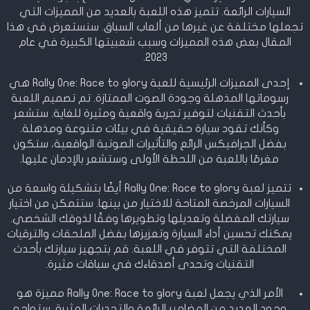
السيارات الرائعة. تتميز هذه اللعبة بالعديد من المميزات التي
تجعلها مختلفة عن غيرها من ألعاب السباق. سنستعرض في هذا
المقال بعض هذه المميزات وسبب شعبيتها الكبيرة في عام
2023.
إحدى المميزات الرئيسية للعبة Rally One: Race to glory هي
رسوماتها المذهلة وجودة الصوت الممتازة. تم تصميم اللعبة
بأحدث التقنيات لتوفير تجربة واقعية ومثيرة للغاية. ستشعر
وكأنك تقود سيارة حقيقية في بيئات متنوعة ومذهلة.
بفضل الجرافيكس الرائع والتأثيرات الصوتية الواقعية، ستكون
مغرمًا باللعبة من اللحظة الأولى وستشعر بالإدمان عليها.
تتميز لعبة Rally One: Race to glory أيضًا بتشكيلة واسعة من
السيارات المرخصة المتاحة للاختيار من بينها. ستتمكن من اختيار
سيارتك المفضلة وتعديلها وتطويرها وفقًا لذوقك الشخصي.
يمكنك تحسين أداء السيارة وتعزيزها بفضل الملحقات والترقيات
المختلفة التي تتوفر في اللعبة. قم بتجهيز سيارتك بأحدث
التقنيات وتحدى أصدقاءك في سباقات مثيرة.
الأمر الذي يجعل لعبة Rally One: Race to glory مميزة هو
وجود العديد من المضامير الرائعة والتحديات المثيرة. ستواجه