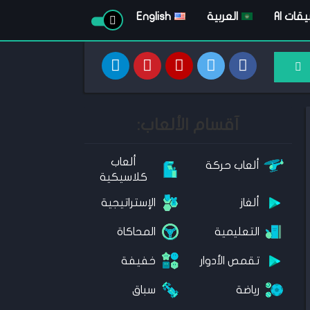
قات AI
العربية
English
آقسام الألعاب:
ألعاب
ألعاب حركة
كلاسيكية
ألغاز
الإستراتيجية
التعليمية
المحاكاة
تقمص الأدوار
خفيفة
رياضة
سباق