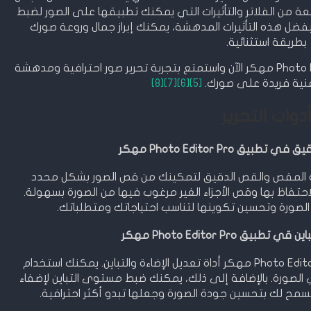
عة من الفلاتر والتأثيرات التي يمكنك تطبيقها على الصور لضبط
 بفضل هذه التأثيرات المدهشة، يمكنك إبراز جمال وروعة صورك
بطريقة استثنائية.
نصيحة احترافية: قم بتنزيل تطبيق Photo Editor Pro مهكر الآن واستمتع بتجربة تحرير صور احترافية ومدهشة
ية فريدة على صورك.
[5]
[6]
[7]
[8]
دوات التحرير
ق Photo Editor Pro مهكر
Photo Editor P مهكر أداة المقص والقص الدقيق لتمكينك من قص الصور بشكل محدد
حتفاظ بها وقص الأجزاء الغير مرغوب فيها من الصورة بسهولة.
صورة وتحسين تكوينها لتناسب احتياجاتك ومتطلباتك.
يق Photo Editor Pro مهكر
تتضمن ميزات تحرير الصور في تطبيق Photo Editor Pro مهكر أداة تعديل الإضاءة والتباين. يمكنك استخدام
ي الصورة. بالإضافة إلى ذلك، يمكنك ضبط مستوى التباين لإضفاء
ة تسمح لك بتحسين جودة الصورة وجعلها تبدو أكثر احترافية.