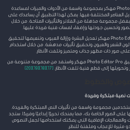
تأتي تطبيقات تحرير الصور مثل Photo Editor Pro مهكر بمجموعة واسعة من الأدوات والميزات لمساعدة
العناصر المختلفة فيها. يمكن لهذا التطبيق أن يساعدك على
 بفضل مجموعة مذهلة من الفلاتر والتأثيرات المتاحة. من خلال
الصور وتحسين جودتها وإضفاء لمسات فنية فريدة عليها.
وبالإضافة إلى ذلك، يتيح لك تطبيق Photo Editor Pro مهكر تعديل البشرة وإزالة العيوب وتنعيمها لتحقيق
ون الشعر والعيون وتحقيق تأثيرات مدهشة. من خلال استخدام
لى صور ذات مظهر جذاب ومتميز وتلفت الأنظار.
استمتع بتجربة تحرير الصور المدهشة مع تطبيق Photo Editor Pro مهكر واستفد من مجموعة متنوعة من
 وتحويلها إلى قطع فنية تلفت الأنظار.
[17]
[18]
[19]
[20]
صوص والخطوط
ات نصية مبتكرة وفريدة
Ph مهكر يوفر للمستخدمين مجموعة واسعة من تأثيرات النص المبتكرة والفريدة.
لى الصور الخاصة بك، مما يمنحك تحريرًا إبداعيًا وفريدًا. ستجد
 والمعالجات الإضافية التي يمكنك استخدامها لجعل النصوص
و مثيرة للإعجاب وملفتة للنظر.