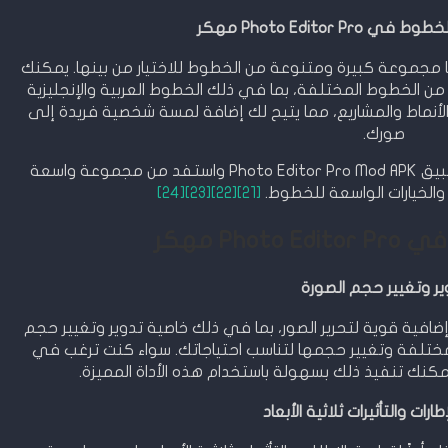
Photo Editor P مهكر
مهكر يوفر لك أيضًا مجموعة كبيرة ومتنوعة من الخطوط للاختيار من بينها. يمكنك
ن الخطوط المختلفة، بما في ذلك الخطوط العربية والإنجليزية
لأنماط والمشاريع، مما يتيح لك إضافة لمسة شخصية فريدة إلى
صورك.
استمتع بتجربة تحرير الصور المدهشة مع تطبيق Photo Editor Pro Mod APK واستفد من مجموعة واسعة
 والخيارات الواسعة للخطوط.
[21]
[22]
[23]
[24]
Phot مهكر
ير وتغيير حجم الصورة
Photo Edi مهكر أدوات إضافية قوية لتحرير الصور، بما في ذلك خاصية تدوير وتغيير حجم
ا مختلفة وتغيير حجمها لتناسب احتياجاتك. سواء كنت ترغب في
مكنك تنفيذ ذلك بسهولة باستخدام هذه الأداة المميزة.
ارات والتأثيرات ثلاثية الأبعاد