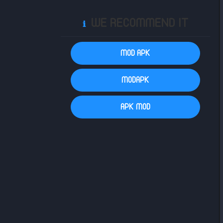
WE RECOMMEND IT
ℹ️
MOD APK
MODAPK
APK MOD