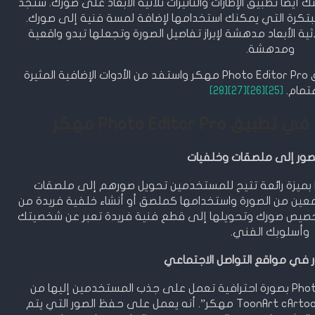
Photo Edit مهكر، يمكنك أيضًا تطبيق الإطارات والتأثيرات ثلاثية الأبعاد على صورك. ستجد
بتكرة التي يمكنك استخدامها لإضافة لمسة فنية إلى صورك.
ثية الأبعاد مدهشة لإبراز تفاصيل الصورة وتجعلها تبدو واقعية
ومدهشة.
تمتع بتجربة تحرير الصور المذهلة مع تطبيق Photo Editor Pro مهكر واستفد من الأدوات الإضافية المثيرة
هتمام.
[25]
[26]
[27]
[28]
Photo Editor مهكر
لصور إلى ملصقات وخلفيات
يتميز تطبيق Photo Editor Pro Mod APK بميزة رائعة تتيح للمستخدمين تحويل صورهم إلى ملصقات
ين من الصورة واستخدامها كملصق أو أنشاء خلفية فريدة من
 تخصيص صورك وتحويلها إلى قطع فنية فريدة تعبر عن شخصيتك
وأسلوبك الفني.
 في مواقع التواصل الاجتماعي
تم تصميم تطبيق Photo Editor Pro Mod APK بصورة احترافية تعمل على جذب المستخدمين إليها من
المميزات الخاصة بـ “تطبيق ToonArt cArtoon photo editor مهكر”. أنه يعمل على حفظ الصور التي يتم