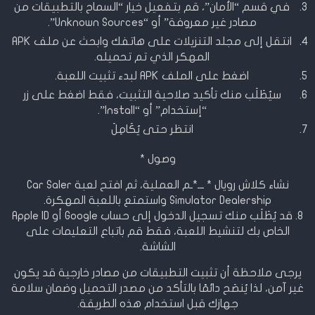
في قسم “الأمان”، قم بتفعيل خيار “السماح بالتطبيقات من
مصادر غير معروفة” أو “Unknown Sources”.
انتقل إلى مجلد التنزيلات على هاتفك وابحث عن ملف APK
المهكر الذي تم تحميله.
اضغط على الملف APK لبدء تثبيت اللعبة.
سيُطَلَب منك تأكيد صلاحية التثبيت، فقط اضغط على زر
“إستخدام” أو “Install”.
انتظر حتى يُكَامِلَ
وصول *
نشاء كلاش رويال * ـ
ـ
ـ*ـم العملية، ثم افتح لعبة Car Saler
Simulator Dealership واستمتع باللعبة المهكرة.
8. قد يُطَلَب منك تسجيل الدخول إلى حساب Google أو Apple ID
الخاص بك لتنشيط اللعبة، فقط قم باتباع التعليمات على
الشاشة.
يرجى ملاحظة أن تثبيت التطبيقات من مصادر خارجية قد يكون
غير آمن، لذا يُنصَح دائمًا بالتأكد من مصدر التحميل وضمان سلامة
جهازك قبل استخدام هذه الطريقة.