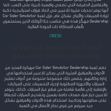
والتفاصيل الدقيقة التي تضفي واقعية كبيرة على اللعب. كما
أنها توفر تحديات مثيرة للاعبين في اتخاذ قرارات استراتيجية ذكية
لزيادة المبيعات والأرباح. بشكل عام، فإن لعبة Car Saler Simulator
Dealership مهكَّرَ هذه هي مناسب جدًا لأولئك الذين يستمتعون
بألعاب المحاكاة ذات الجودة العالية.
[16]
[15]
أفضل الأدوات والمرافق في لعبة Car
Saler Simulator Dealership مهكرة
تضم لعبة Car Saler Simulator Dealership مهكرة العديد من
الأدوات والمرافق المثيرة التي يمكن للاعبين استخدامها في
إدارة وكالتهم. يتضمن ذلك مجموعة متنوعة من أدوات تصليح
السيارات والأجهزة المطلوبة لإجراء التحسينات على المركبات،
بالإضافة إلى قائمة شاملة من قطع غيار السيارات. كذلك، يتوفر
للاعبين خيار شراء معدات خاصة بغسيل وتشحيم السيارات للحفاظ
على سطوعها وجاذبية. استخدام هذه الأدوات والمرافق بشكل
جيد سيرفع من فرص نجاح اﻷعمال في اللعبة.