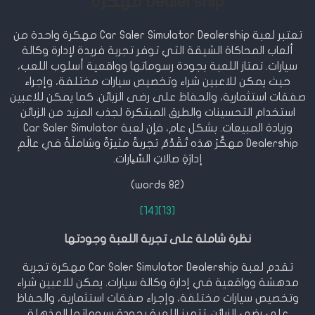
Dealership مهكرة
تعتبر لعبة Car Saler Simulator Dealership مهكرة واحدة من
ألعاب المحاكاة الشيقة التي توفر تجربة فريدة لإدارة وكالة
سيارات. تمتاز اللعبة بجودة رسوماتها وواقعية أسلوب اللعب،
حيث يمكن للاعبين شراء وتخصيص سيارات مختلفة، وإجراء
صفقات استثمارية، والحفاظ على رضى الزبائن. كما يمكن للاعبين
استخدام التحسينات والطرق المبتكرة لجذب المزيد من الزبائن
وزيادة المبيعات. بشكل عام، فإن لعبة Car Saler Simulator
Dealership مهكَّرَ هذه تُقَدِّمُ تجربةً مثيرَةً وشاملَةً في عالَمِ
إدارَةِ صالاتِ السِّیارات.
(82 words)
[14]
[13]
نظرة شاملة على تجربة اللعبة وجودتها
تقدم لعبة Car Saler Simulator Dealership مهكرة تجربة
مدهشة وواقعية في إدارة وكالة سيارات. يمكن للاعبين شراء
وتخصيص سيارات مختلفة، وإجراء صفقات استثمارية، والحفاظ
على رضى الزبائن. تتميز اللعبة بجودة رسوماتها المذهلة