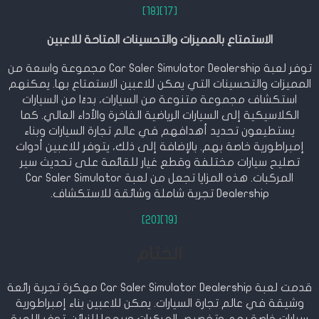
[18]
[17]
الاستمتاع بالمميزات والتحسينات المتاحة للاعبين
توفر لعبة Car Saler Simulator Dealership مجموعة واسعة من
المميزات والتحسينات التي يمكن للاعبين الاستمتاع بها. يمكنهم
استكشاف مجموعة متنوعة من السيارات، بدءًا من السيارات
الكلاسيكية إلى السيارات الرياضية الفاخرة والأداء العالي. كما
يستطيعون تحديد أهدافهم في عالم تجارة السيارات وبناء
إمبراطورية خاصة بهم. بالإضافة إلى ذلك، يتوفر للاعبين أدوات
تصليح سيارات مختلفة وقطع غيار للقائمة على تحديث سير
المركبات. هذه المزايا تجعل من لعبة Car Saler Simulator
Dealership تجربة شاملة وشائقة للاستكشاف.
[20]
[19]
الختام
قدمت لعبة Car Saler Simulator Dealership مهكرة تجربة رائعة
وشيقة في عالم تجارة السيارات. يمكن للاعبين بناء إمبراطورية
سيارات خاصة بهم وتخصيص المركبات وبيعها للزبائن. توفر اللعبة