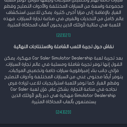
مجموعة واسعة من السيارات المختلفة والأدوات التصليح وقطع
الغيار، بالإضافة إلى مزايا أخرى كثيرة. يمكن للاعبين استكشاف
عالم كامل من التحديات والفرص في صناعة تجارة السيارات. فهذه
اللعبة هي مثالية لأولئك الذين يحبون ألعاب المحاكاة المثيرة.
[22]
[21]
نقاش حول تجربة اللعب الشاملة والاستنتاجات النهائية
بعد تجربة لعبة Car Saler Simulator Dealership مهكرة، يمكن
القول إنها توفر تجربة شاملة ومسلية في عالم تجارة السيارات.
فإلى جانب بناء إمبراطورية سيارات خاصة وتخصيص المركبات،
يتوفر أيضًا محتوى غني من السيارات المختلفة وأدوات التصليح
وقطع الغيار. كما توفر اللعبة استراتيجيات للاعب لزيادة فرص
نجاحه في صناعة التجارة. بشكل عام، فإن لعبة Car Saler
Simulator Dealership مهكرة هي خبر رائع لأولئك الذين
يستمتعون بألعاب المحاكاة المثيرة.
[24]
[23]