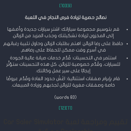
[10]
[9]
نصائح حصرية لزيادة فرص النجاح في اللعبة
قم بتوسيع مجموعة سياراتك: اشترِ سيارات جديدة وأضفها
إلى المخزون لزيادة تشكيلتك وجذب المزيد من الزبائن.
حافظ على رضا الزبائن: اهتم بطلبات الزبائن وحاول تلبية رغباتهم
في أسرع وقت ممكن للحفاظ على رضاهم.
استثمر في التحسينات: قُدِّم خدمات صيانة عالية الجودة
للسيارات، وقُدِّم خصوصية للزبائن، كل هذه التحسينات ستؤثِّر
إيجابًا على سير عمل وكالتك.
قام بإبرام صفقات استثنائية: اغْشَ حدود العادة وقُدِّم عروضًا
خاصة وصفقات مغرية للزبائن لجذبهم وزيادة المبيعات.
(83 words)
[12]
[11]
تقييم ومراجعة لعبة Car Saler Simulator