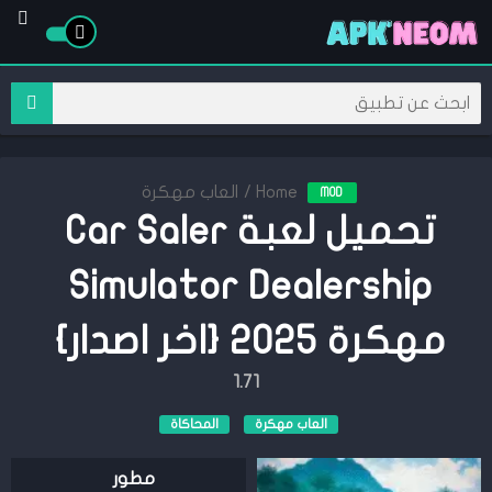
Home
/
العاب مهكرة
MOD
تحميل لعبة Car Saler
Simulator Dealership
مهكرة 2025 {اخر اصدار}
1.71
العاب مهكرة
المحاكاة
مطور