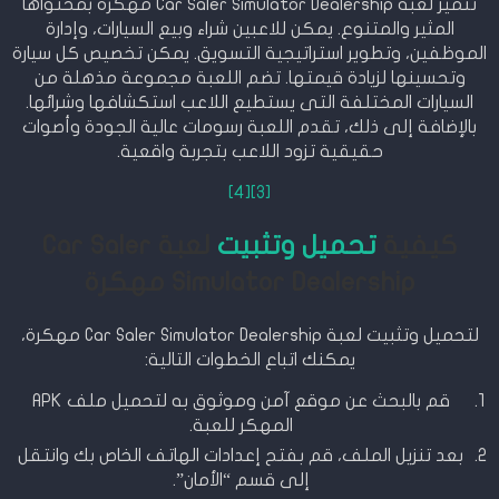
تتميز لعبة Car Saler Simulator Dealership مهكرة بمحتواها
المثير والمتنوع. يمكن للاعبين شراء وبيع السيارات، وإدارة
الموظفين، وتطوير استراتيجية التسويق. يمكن تخصيص كل سيارة
وتحسينها لزيادة قيمتها. تضم اللعبة مجموعة مذهلة من
السيارات المختلفة التى يستطيع اللاعب استكشافها وشرائها.
بالإضافة إلى ذلك، تقدم اللعبة رسومات عالية الجودة وأصوات
حقيقية تزود اللاعب بتجربة واقعية.
[4]
[3]
كيفية
تحميل وتثبيت
لعبة Car Saler
Simulator Dealership مهكرة
لتحميل وتثبيت لعبة Car Saler Simulator Dealership مهكرة،
يمكنك اتباع الخطوات التالية:
قم بالبحث عن موقع آمن وموثوق به لتحميل ملف APK
المهكر للعبة.
بعد تنزيل الملف، قم بفتح إعدادات الهاتف الخاص بك وانتقل
إلى قسم “الأمان”.