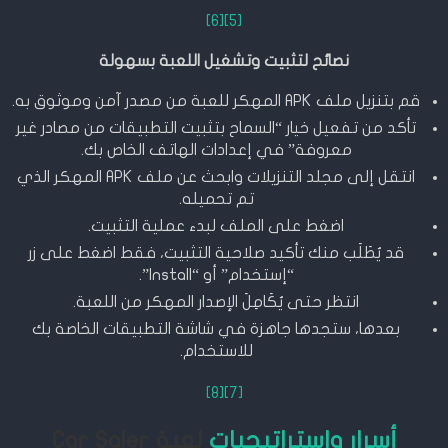
[6]
[5]
نصائح لتثبيت وتشغيل اللعبة بسهولة
قم بتنزيل ملف APK المهكر للعبة من مصدر آمن وموثوق به.
تأكد من تفعيل خيار “السماح بتثبيت التطبيقات من مصادر غير
معروفة” في إعدادات الهاتف الخاص بك.
انتقل إلى مجلد التنزيلات وابحث عن ملف APK المهكر الذي
تم تحميله.
اضغط على الملف لبدء عملية التثبيت.
قد يُطَلَب منك تأكيد صلاحية التثبيت، فقط اضغط على زر
“إستخدام” أو “Install”.
انتظر حتى يُكَامِلَ الإصدار المهكر من اللعبة.
بعدها، ستجدها جاهزة في شاشة التطبيقات الخاصة بك
للاستخدام.
[8]
[7]
أسرار واستراتيجيات
لعبة Car Saler