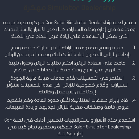
Simulator Dealership مهكرة
تقدم لعبة Car Saler Simulator Dealership مهكرة تجربة فريدة
وممتعة في إدارة وكالة السيارات. هنا بعض الأسرار والاستراتيجيات
التي يمكن أن تساعدك على زيادة فرص النجاح في اللعبة:
قم بتوسيع مجموعة سياراتك: اشترِ سيارات جديدة وقم
بإضافتها إلى المخزون لزيادة تشكيلتك وجذب المزيد من الزبائن.
حافظ على سعادة الزبائن: اهتم بطلبات الزبائن وحاول تلبية
رغباتهم في أسرع وقت ممكن للحفاظ على رضاهم.
استثمر في التحسينات: قُدِّم خدمات صيانة عالية الجودة
للسيارات، وقُدِّم خصوصية للزبائن، كل هذه التحسينات ستؤثِّر
إيجابًا على سير عمل وكالتك.
قام بإبرام صفقات استثنائية: اغْشَ حدود العادة وقم بتقديم
عروض خاصة وصفقات مغرية للزبائن لجذبهم وزيادة المبيعات.
استخدم هذه الأسرار والاستراتيجيات لتحسين أداءك في لعبة Car
Saler Simulator Dealership مهكرة وتحقيق نجاح كبير في
إدارة وكالتك.