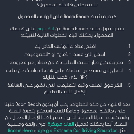
تثبيته على هاتفك المحمول؟
كيفية تثبيت Boom Beach على الهاتف المحمول
بمجرد تنزيل ملف Boom Beach من
ابك نيوم
على هاتفك
المحمول، يمكنك اتباع الخطوات التالية لتثبيته:
افتح إعدادات الهاتف الخاص بك.
انتقل إلى قسم “الأمان” أو “الخصوصية”.
قم بتمكين خيار “تثبيت التطبيقات من مصادر غير معروفة”.
انتقل إلى مستعرض الملفات على هاتفك وابحث عن ملف
APK الذي قمت بتنزيله.
انقر فوق الملف واتبع التعليمات التي تظهر على الشاشة
لإكمال تثبيت التطبيق.
بعد الانتهاء من هذه الخطوات، يجب أن يكون Boom Beach مثبتًا
على هاتفك المحمول وجاهزًا للعب. استمتع بتجربة اللعبة
واستكشاف المزايا الجديدة التي يقدمها هذا الإصدار المعدل من
اللعبة. أيضا يمكنك تحميل
العاب مهكرة
اخرى رائعة ومسلية
مثل
Extreme Car Driving Simulator
مهكرة
و
Score! Hero