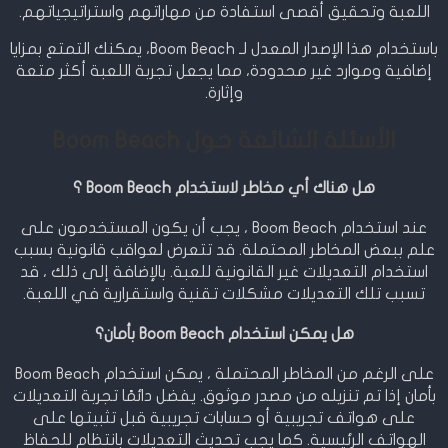
اللعبة وتحقيق أقصى استفادة من مهاراتهم واستراتيجياتهم.
باستخدام هذا الإصدار المعدل لـ Boom Beach، يمكنك التمتع بمزايا
إضافية وموارد غير محدودة، مما يجعل تجربة اللعبة أكثر متعة
وإثارة.
الأسئلة الشائعة حول Boom Beach
هل هناك أي مخاطر لاستخدام Boom Beach ؟
عند استخدام Boom Beach ، يجب أن يكون المستخدمون على
علم ببعض المخاطر المحتملة. قد تتعرض لعواقب قانونية بسبب
استخدام التعديلات غير القانونية للعبة. بالإضافة إلى ذلك ، قد
تسبب تلك التعديلات مشكلات تقنية واستقرارية في اللعبة.
هل يمكن استخدام Boom Beach بأمان؟
على الرغم من المخاطر المحتملة ، يمكن استخدام Boom Beach
بأمان إذا تم تنزيله من مصدر موثوق. يفضل دائمًا تجربة التعديلات
على هواتف تجريبية أو حسابات تجريبية قبل تثبيتها على
الهواتف الرئيسية. كما يجب تحديث التعديلات بانتظام للحفاظ