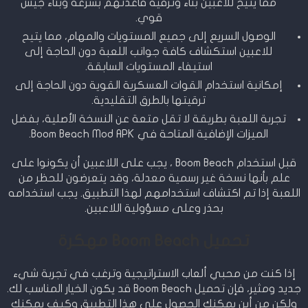
مما يتيح للاعبين بناء وترقية قاعدتهم بسرعة وبناء جيش
قوي.
الوصول السريع إلى جميع المستويات والمهام، مما يتيح
للاعبين استكشاف كافة جوانب اللعبة دون الحاجة إلى
استيفاء المستويات السابقة.
إمكانية استخدام القوات العسكرية القوية دون الحاجة إلى
ترقيتها بالطرق التقليدية.
تجربة اللعبة بطريقة لا تقل متعة عن النسخة الأصلية، بفضل
الميزات الإضافية المتاحة في Boom Beach Mod APK.
قبل استخدام Boom Beach ، يجب على اللاعبين أن يكونوا على
علم بأنها نسخة غير رسمية معدلة، وقد يتعرضون للحظر من
اللعبة إذا تم اكتشاف استخدامهم لهذا التطبيق. يجب استخدامه
بحذر وعلى مسؤولية اللاعبين.
تحميل Boom Beach مهكرة
إذا كنت من محبي ألعاب الاستراتيجية وترغب في تجربة شيء
جديد ومثير، فإن تحميل Boom Beach قد يكون الخيار المناسب لك.
ولكن من أين يمكنك الحصول على هذا التطبيق وكيف يمكنك