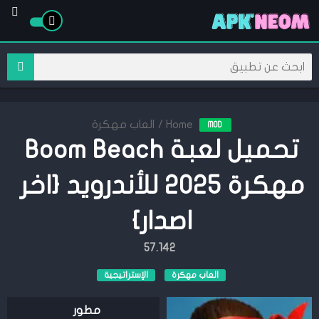
Home
/
العاب مهكرة
MOD
تحميل لعبة Boom Beach
مهكرة 2025 للأندرويد {اخر
اصدار}
57.142
العاب مهكرة
الإستراتيجية
مطور