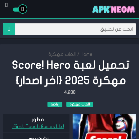
Home
/
العاب مهكرة
تحميل لعبة Score! Hero
مهكرة 2025 {اخر اصدار}
4.200
العاب مهكرة
رياضة
مطور
First Touch Games Ltd.