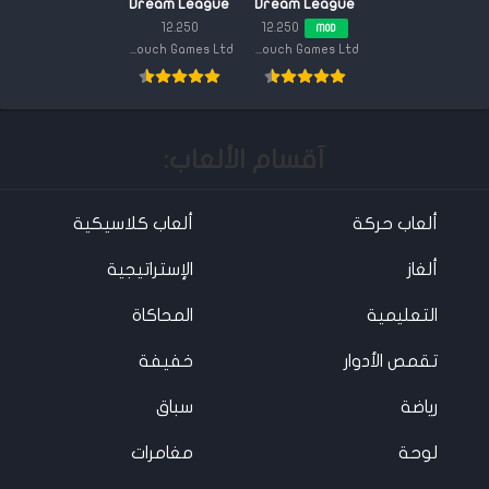
Dream League
Dream League
Soccer 2023
Soccer 2025
12.250
12.250
MOD
مهكرة {اخر
مهكرة {آخر
First Touch Games Ltd.
First Touch Games Ltd.
اصدار}
اصدار}
آقسام الألعاب:
ألعاب حركة
ألعاب كلاسيكية
ألغاز
الإستراتيجية
التعليمية
المحاكاة
تقمص الأدوار
خفيفة
رياضة
سباق
لوحة
مغامرات