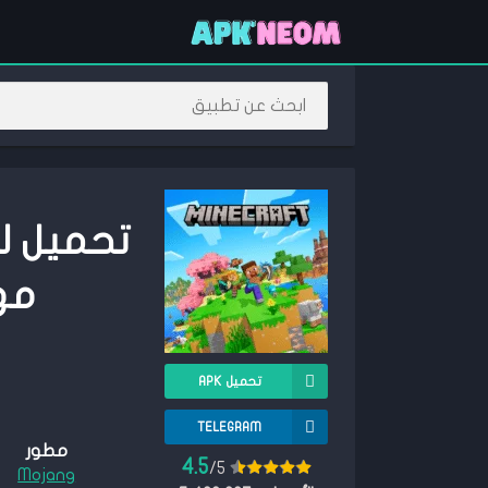
مهكرة 5
تحميل APK
TELEGRAM
مطور
4.5
/5
Mojang