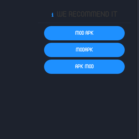
WE RECOMMEND IT
ℹ️
MOD APK
MODAPK
APK MOD