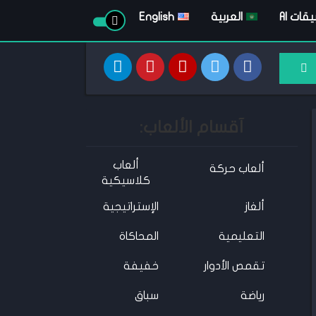
قات AI
العربية
English
آقسام الألعاب:
ألعاب
ألعاب حركة
كلاسيكية
ألغاز
الإستراتيجية
التعليمية
المحاكاة
تقمص الأدوار
خفيفة
رياضة
سباق