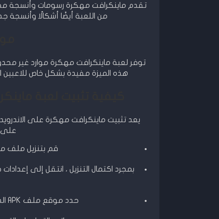
تقدم ماينكرافت مهكرة رسومات وأنسجة محسنة
من اللعبة أيضًا أشكالًا وأنسجة
موا
توفر لعبة ماينكرافت مهكرة موارد غير محدودة
هذه الميزة مفيدة بشكل خاص للاعبين الذ
كيفية تثبيت لعبة ماينكرافت Minecraft مهكرة على ا
يعد تثبيت ماينكرافت مهكرة على الاندرويد ع
على جهاز oid
قم بتنزيل ملف ما
بمجرد اكتمال التنزيل ، انتقل إلى إعدادا
حدد موقع ملف APK الذي تم تنزيله واضغط عليه لبدء عملية التثبيت.