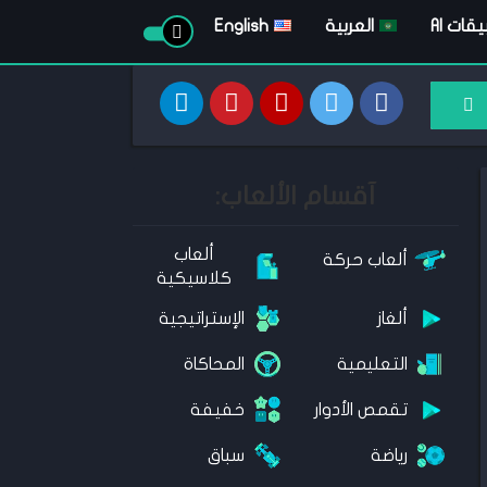
قات AI
العربية
English
آقسام الألعاب:
ألعاب
ألعاب حركة
كلاسيكية
ألغاز
الإستراتيجية
التعليمية
المحاكاة
تقمص الأدوار
خفيفة
رياضة
سباق