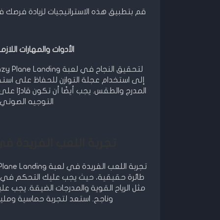
قم بتطبيق هذه الاستراتيجيات لزيادة فرصك في تحقيق هبوط 
الأدوات والمهارات اللازمة في لعبة nding
إلى استخدام عجلة التوازن للحفاظ على استقا
المدرج والطقس. يجب أيضًا أن تكون قادرًا عل
التوجيه الصوتي 
تجربة اللعب الفريدة في لعبة Plane Landing
طائرة حقيقية، حيث يجب عليك التحكم في 
مثل الرياح القوية والمدرجات الضيقة. يجب ع
وناجح. استعد لتجربة حماسية ومليئة بالأدرينالين في