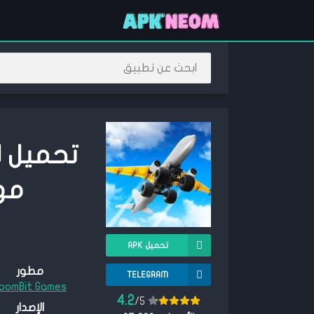
مهكرة 4
تحميل APK
مطور
TELEGRAM
oomBit Games
4.2
/5
الإصدار