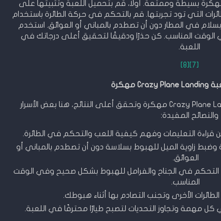
يقة لعب لعبة Crazy Plane Landing مهكرة بسيطة وممتعة. أولاً، قم بتحميل اللعبة وتثبيتها على
ائرات التي تود تجربتها. قم بالتحكم في حركة الطائرة باستخدام
 بسلام في المطار دون أن تصطدم بالمباني أو العوائق. استخدم
 الوقت المناسب. كن حذرًا ودقيقًا لتحقيق أعلى درجاتك في
اللعبة.
[8]
[7]
Cr مهكرة
لكي تتمتع بأفضل تجربة في لعبة Crazy Plane Landing مهكرة وتحقق أعلى النتائج، هنا بعض الأسرار
والنصائح المفيدة:
 من قراءة التعليمات وفهم كيفية اللعب والتحكم في الطائرة.
ة وضبط زاوية الميل للهبوط بسلاسة دون أن تصطدم بالمباني أو
العوائق.
مثل التحكم في الجناح والفرامل للهبوط بشكل صحيح وفي الوقت
المناسب.
الطائرات الأخرى وتجنب التصادم بها أثناء هبوطك.
 مهمة وتجاوز التحديات لتصبح طيارًا محترفًا في اللعبة.