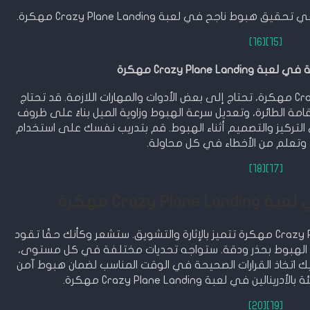
ناجح في لعبة Crazy Plane Landing مهكرة.
[16]
[15]
Crazy Plane La مهكرة
لتحقيق النجاح في لعبة Crazy Plane Landing مهكرة، تحتاج إلى بعض الأدوات والمهارات اللازمة. قد تحتاج
مة الطائرة، وتعديل سرعة الهبوط وزاوية الميل بناءً على ظروف
ى التركيز والتصميم أثناء الهبوط. قم بتدريب نفسك على استخدام
وتعلم من الأخطاء في كل محاولة.
[18]
[17]
Crazy  مهكرة
تجربة اللعب الفريدة في لعبة Crazy Plane Landing مهكرة تتميز بالإثارة والتشويق. ستشعر وكأنك حقًا تقود
الهبوط بحذر ودقة. ستواجه تحديات مختلفة في كل مستوى،
ليك اتخاذ القرارات الصحيحة في الوقت المناسب لضمان هبوط آمن
 لعبة Crazy Plane Landing مهكرة.
[20]
[19]