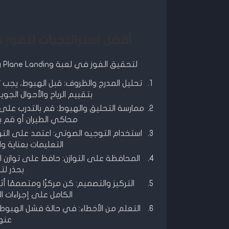
أفضل استراتيجيات للفوز في لعبة ane Landing
لتحقيق الفوز في لعبة Crazy Plane Landing مهكرة، يمكن اتباع بعض الاستراتيجيات الفعالة التالية:
تحليل المدرج والظروف: قبل الهبوط، يجب
بتقييم الرياح والأحوال الجو
ممارسة التحليق والهبوط: قم بالتدرب عل
محاكي الطيران أو قم بإ
استخدام التوجيه الصوتي: اعتمد على الت
التعليمات بعناية و
المحافظة على التوازن: حافظ على توازن ال
بحذر لت
التركيز والتصميم: كن مركزًا ومتصممًا أ
الكامل على إجراءات
التعلم من الأخطاء: في حالة فشل الهبوط، 
عنها