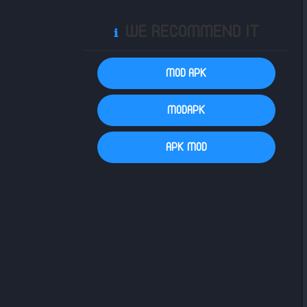
WE RECOMMEND IT
ℹ️
MOD APK
MODAPK
APK MOD