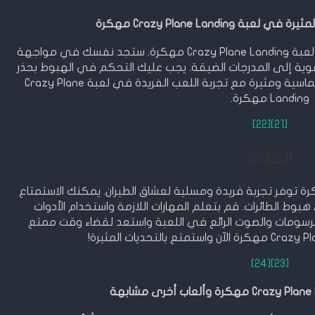
Crazy Plane Landing مهكرة
استمتع بتحديات مثيرة ومراحل مشوقة في لعبة Crazy Plane Landing مهكرة. ستجد نفسك في مواجهة
وية إلى المدرجات الضيقة. يجب عليك التحكم في الهبوط بحذر
ودقة لضمان نجاح هبوطك. استعد لتجربة حماسية ومثيرة مع تجربة اللعب الفريدة في لعبة Crazy Plane
Landing مهكرة.
[22]
[21]
الختام
ام، لعبة Crazy Plane Landing مهكرة توفر تجربة فريدة ومسلية لعشاق الطيران. يمكنك الاستمتاع
هبوط الطائرات. قم بتعلم المهارات اللازمة واستخدام الأدوات
لرسومات والصوت الرائع في اللعبة واستعد لقضاء وقت ممتع
[24]
[23]