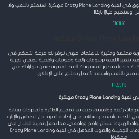
تذكر أن التدريب والممارسة هما المفتاح للتفوق في لعبة Crazy Plane Landing مهكرة. استمتع باللعب ولا
س، وستصبح طيارًا بارعًا!
[10]
[9]
Crazy Plane Land مهكرة تجربة ممتعة ومثيرة للاهتمام. فهي توفر لك فرصة التحكم في
لفة. تتميز اللعبة برسومات رائعة وصوتيات واقعية تضفي تجربة
يمكنك محاولة تجاوز المستويات المختلفة وتحسين مهاراتك في
ستمتع باللعب واستعد لأفضل تحليق على الإطلاق!
[12]
[11]
Crazy Pla مهكرة
Crazy Plane Lan مهكرة برسومات رائعة وواقعية، حيث تم تصميم الطائرة والمدرجات بعناية
في اللعبة واقعية وتساهم في إضافة المزيد من الحماس والإثارة
صوات الهبوط بشكل واضح وواقعي، مما يجعل تجربة الطيران في
اللعبة أكثر واقعية وتشويقًا. استمتع بالرسومات الجميلة والصوت المذهل في لعبة Crazy Plane Landing
مهكرة!