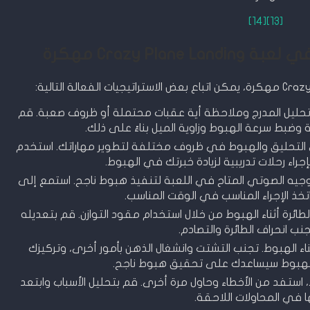
[14]
[13]
Crazy Pl مهكرة
 تحليل المدرج وملاحظة أية عقبات محتملة أو ظروف صعبة. قم
ية وضبط سرعة الهبوط وزاوية الميل بناءً على ذلك.
ى التحليق والهبوط في ظروف مختلفة لتطوير مهاراتك. استخدم
جراء رحلات تدريبية لزيادة خبرتك في الهبوط.
وجيه الصوتي المتاح في اللعبة لتنفيذ هبوط ناجح. استمع إلى
اتخذ الإجراء المناسب في الوقت المناسب.
طائرة أثناء الهبوط من خلال استخدام مقود التوازن. قم بتعديله
جنب انحراف الطائرة والتصادم.
ثناء الهبوط. تجنب التشتت وانشغال الذهن بأمور أخرى، وتركيزك
 الهبوط سيساعدك على تحقيق هبوط ناجح.
استفد من الأخطاء وحاول مرة أخرى. قم بتحليل الأسباب وابتعد
 في المحاولات اللاحقة.