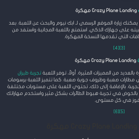
Crazy Plane Landing مهكرة
Crazy Plane Landing مهكرة، يمكنك زيارة الموقع الرسمي لـ ابك نيوم والبحث عن اللعبة. بعد
AP المهكر وقم بتثبيته على جهازك الذكي. استمتع باللعبة المجانية واستفد من
إضافات التي تقدمها النسخة المهكرة.
[4]
[3]
Crazy Plane Landing مهكرة
تجربة طيران
 مطارات صعبة وظروف جوية صعبة. كما تتميز اللعبة برسومات
تجربة. بالإضافة إلى ذلك، تحتوي اللعبة على مستويات مختلفة
ع بالخوض في تجربة هبوط الطائرات بشكل مثير واستخدم مهاراتك
فوز في كل مستوى.
[6]
[5]
Crazy Plane Landing مهكرة