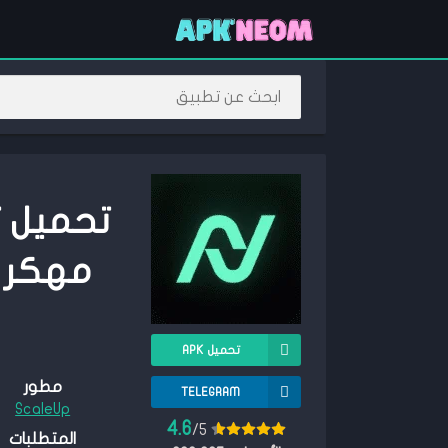
مهكر 2023 {اخر اصدار} للأندروي
تحميل APK
مطور
TELEGRAM
ScaleUp
4.6
/5
المتطلبات