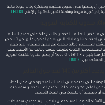
Nova، يمكن للمستخدمين أن يحصلوا على نصوص متفردة ومبتكرة وذات جودة عالية
ية إلى تجربة فريدة وشاملة تتميز بالجاذبية والإتقان.
[13]
[14]
لفورية
N مستوى تكنولوجي متقدم يتيح للمستخدمين طلب الإجابة على جميع الأسئلة
لى إجابات مشابهة لتلك التي يمكن الحصول عليها من الأشخاص
يقيين. باستخدام Nova ChatGPT AI، سيشعر المستخدم وكأنه يتحدث مع صديق حقيقي لديه فهم
ضًا للمستخدمين الكتابة بطريقة سلسة وخالية من الأخطاء، فهو
مثالي للمبدعين والكتاب ومديري التسويق. كل هذا يتيح ل Nova ChatGPT AI أن يصبح مندوبًا للكتابة الفورية
 المستخدمين.
[15]
[16]
 من تطبيقات الدردشة التي تعتمد على التقنيات المتطورة في مجال الذكاء
اعي. تضم التطبيق أكثر من 140 لغة حول العالم، وهو يوفر حلولًا لجميع المستخدمين سواءً كانوا
أو ترفيهية أو خلفيات في اللغات الأجنبية.
إجابة على الأسئلة الخاصة بالمستخدمين بشكل سريع ودقيق، سواءً كانت