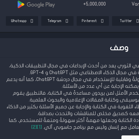
5,000,000+
Var
Whatsapp
Telegram
Pinterest
Twitter
وصف
 الاصطناعي الثوري يعد من أحدث الإبداعات في مجال التطبيقات الذكية،
 الذكاء الاصطناعي مثل ChatGPT و GPT-4.
يعتبر Nova ChatGPT من أكثر التطبيقات سهولةً وقابلية للإستخدام في مجال دردشة ChatGPT، كما أنه يدعم
Nova Ch واجهة المستخدم الأمثل لمن يريدون مساعدةً في الكتابة، فالتطبيق يقوم
يقى وكتابة المقالات الإعلامية والبحوث العلمية.
 بتصحيح الأخطاء اللغوية في الكتابة والإجابة عن جميع الأسئلة بكثير من الذكاء
 معه كصديق مخلص للمناقشات والتحدث بصداقة.
Nov على تحسين جودة الكتابة وجعلها مهمةً أكثر سهولةً ومتعةً للمستخدم، كما
امل مع إنسان وليس مع برنامج حاسوبي آلي.
[1]
[2]