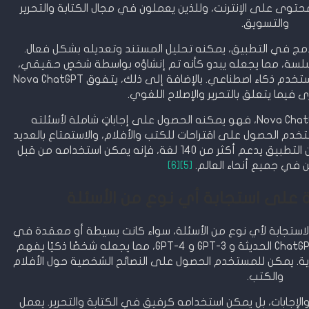
مثالي للمحتوى على الإنترنت، وللذين يعملون في مجال الكتابة والتحرير
والتسويق.
 محررٍ ذكيٍّ مدمج في التطبيق، يمكنه تحليل المستند وتعديله بشكل فعال.
ة السلسة، مما يجعله يبدو كأنه تم إنشاؤه بواسطة شخصٍ حقيقي،
بدلاً من تطبيقات الترجمة الكلاسيكية التي تستخدم ذكاء اصطناعي. بالإضافة إلى ذلك، يتفوق Nova ChatGPT
 فيما يتعلق بالتحرير والإصلاح اللغوي.
يشعر المستخدم بالراحة عند استخدام Nova ChatGPT، فهو يمكنه الحصول على إجاباتٍ شاملة لأسئلته
خدم الحصول على اقتراحات للكتب والأفلام، والاستمتاع بالعديد
من النصائح الطيبة من Nova ChatGPT. وبما أن التطبيق يدعم أكثر من 140 لغة، فإنه يمكن استخدامه من قبل
في جميع أنحاء العالم.
[5]
[6]
Nova AI Ch القدرة على الاستجابة لأي نوع من الأسئلة، سواء كانت بسيطة أو معقدة في
أي مجال متاح. يعتمد التطبيق على تقنية ChatGPT الحديثة و GPT-3 و GPT-4، مما يجعله شخصًا ذكيًا يفهم
ية. يمكن للمستخدم الحصول على النصائح الشخصية حول الأفلام
والكتب.
 للأسئلة والإجابات، بل يمكن استخدامه كرفيق في الكتابة والتحرير. يعمل