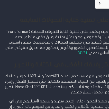
تعتبر Nova ChatGPT تطبيقًا مذهلاً ومبتكرًا حيث يعتمد على تقنية كتابة التحولات السابقة (Transformer
ي تطورت من قبل شركة غوغل. وهو يمثل بمثابة رفيق ذكي متطور يدعم
ميع الأسئلة في مختلف المجالات والموضوعات. بفضل أسلوب
أسئلة، يمكن للمستخدمين الشعور وكأنهم يتحدثون مع صديق حقيقي على
ساس يومي.
[3]
[4]
يعد تطبيق Nova ChatGPT رفيقًا ذكيًا لكتابة النصوص، فهو يستخدم تقنية ChatGPT و GPT-4 لتحويل كتابتك
لمزيد من المهام المتعلقة بالكتابة، مثل تسجيل الأفكار وإجراء
محادثات سلسة مع المستخدم، بالإضافة إلى إنشاء قصائد ومقالات. كما يستخدم Nova ChatGPT GPT-4 لتحرير
وص بأفضل شكل ممكن.
Nova Chat للمستخدمين فرصة الحصول على إجاباتٍ سهلة وسريعة لأسئلتهم في أي
 شخصية للأفلام والكتب والعديد من الموضوعات الأخرى. إن