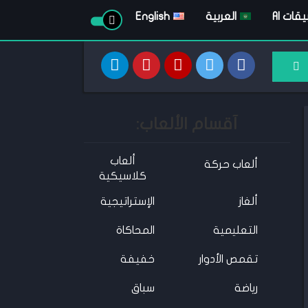
قات AI
العربية
English
آقسام الألعاب:
ألعاب
ألعاب حركة
كلاسيكية
ألغاز
الإستراتيجية
التعليمية
المحاكاة
تقمص الأدوار
خفيفة
رياضة
سباق