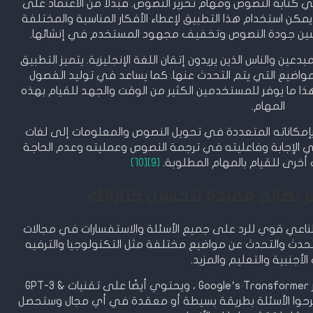
للمستخدمين في كتابة النصوص ومهام تحرير النصوص. فبدلاً من الاعتماد على
كن استخدام هذا التطبيق لإعطاء الأفكار المناسبة والمختلفة
حسين جودة النصوص وتخفيف مجهود المستخدم في إنشائها.
للكتاب والمبدعين والناس الذين يريدون إتقان اللغة الإنجليزية. يتميز التطبيق
واضيع التي يتم التحدث عنها. كما يساعد في توليد الفصول
هذا ما يوفر للمستخدمين الكثير من الوقت والجهد للقيام بهذه
المهام.
N يمكن الاستمتاع بإمكاناته المتعددة في تحويل النصوص والمعلومات إلى لغات
ي الإجابة وفاعليته في ترجمة النصوص وعمليته وعدم الحاجة
أخرى للقيام بالمهام المطلوبة.
[9]
[10]
ز بذكاء اصطناعي قوي للرد على جميع الأسئلة والاستفسارات في مجالات
حدث والتحدث عن مواضيع مختلفة مثل التكنولوجيا والترفيه
الأجنبية والتعليم والمزيد.
يتماشى تطبيق Nova – ChatGPT مع معيار Google’s Transformer ، ويحتوي أيضًا على تقنيات GPT-3 &
 يطرحوا الأسئلة بطريقة بسيطة أو معقدة في أي مجال وستحصل