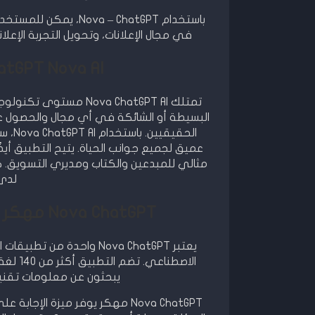
باستخدام  – ChatGPT
في مجال الإعلانات، وتحويل التجربة الإعلان
ChatGPT Nova AI: مندوب للكتابة ا
تمتلك ova ChatGPT AI
البسيطة أو الشائكة في أي مجال والحصول ع
الحق
عميق لجميع جوانب الحياة. يتيح التطبيق أي
لدى
Nova ChatGPT مهكر يدعم أكثر من 140 لغة حول العالم
يعتبر Nova ChatGPT واحدة
الاصطن
يبحثون عن معلومات تقنية 
Nova ChatGPT مهكر يوفر ميزة ال