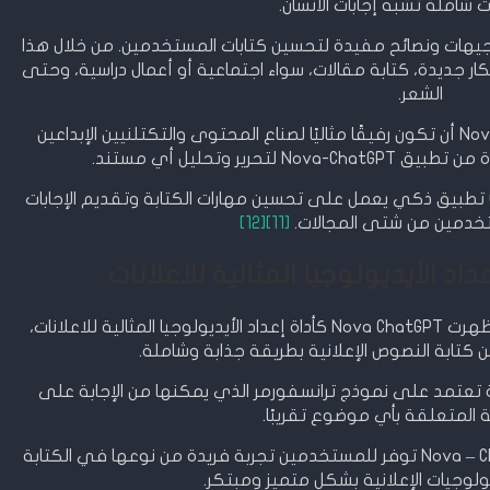
 شاملة تشبه إجابات الأنسان.
ة على إعطاء توجيهات ونصائح مفيدة لتحسين كتابات المستخدمين. من خلال هذا
 جديدة، كتابة مقالات، سواء اجتماعية أو أعمال دراسية، وحتى
الشعر.
بفضل قدرتها الإبداعية، يمكن لـ Nova-ChatGPT أن تكون رفيقًا مثاليًا لصناع المحتوى والتكتلنيين الإبداعين
حرير وتحليل أي مستند.
بصفة عامة ،يمكن القول بأن نوفا – ChatGPT تطبيق ذكي يعمل على تحسين مهارات الكتابة وتقديم الإجابات
خدمين من شتى المجالات.
[11]
[12]
ف ظل التطور الهائل في مجال التكنولوجيا، ظهرت Nova ChatGPT كأداة إعداد الأيديولوجيا المثالية للاعلانات،
ابة النصوص الإعلانية بطريقة جذابة وشاملة.
كنولوجيا متطورة تعتمد على نموذج ترانسفورمر الذي يمكنها من الإجابة على
 المتعلقة بأي موضوع تقريبًا.
وبفضل قدراتها الإبداعية الفائقة، فإن Nova – ChatGPT توفر للمستخدمين تجربة فريدة من نوعها في الكتابة
ديولوجيات الإعلانية بشكل متميز ومبتكر.