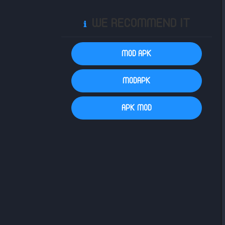
WE RECOMMEND IT
ℹ️
MOD APK
MODAPK
APK MOD