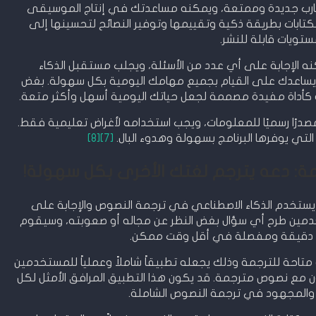
تجارب جديدة وممتعة، ويمكنه مساعدتك في إنتاج الموسيقى
 الكتابات بطريقة ذكية وتقييمها وتوفير النصائح لتحسينها إلى
تويات قابلة للنشر.
 الإجابة على أي عدد من الأسئلة، ويجلب مستقبل الذكاء
ا يساعدك على القيام بجميع مهامك اليومية بكل سهولة. بغض
يه كأداة مفيدة مصممة لجعل حياتك اليومية أسهل وأكثر متعة.
باه إلى أن Nova AI Chatbot ليس مصدرًا رسميًا للمعلومات، ويجب استخدامه لأغراض تعليمية فقط.
التي يوفرها البرنامج بسهولة وهدوء البال.
[7]
[8]
 تطبيق متطور يستخدم الذكاء الاصطناعي في ترجمة النصوص والإجابة على
دمين طرح أي سؤال بغض النظر عن مجاله أو صعوبته، وسيقوم
بة دقيقة ومفصلة في أقل وقت ممكن.
Nova  يتميز بوجود أكثر من 140 لغة متاحة للترجمة وذلك يجعله تطبيقاً شاملاً وعملياً للمستخدمين
 مع نصوص مترجمة. قد يكون هذا التطبيق المرافق الأمثل لكل
 والمجهود في ترجمة النصوص الشاملة.