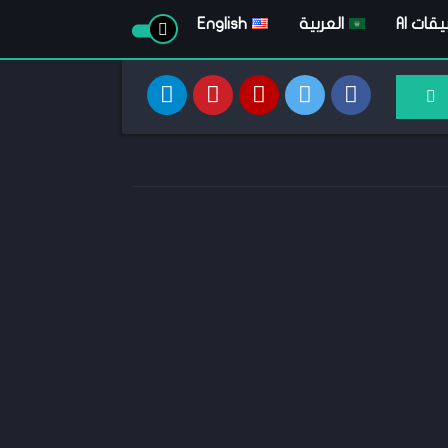
قات AI
العربية
English